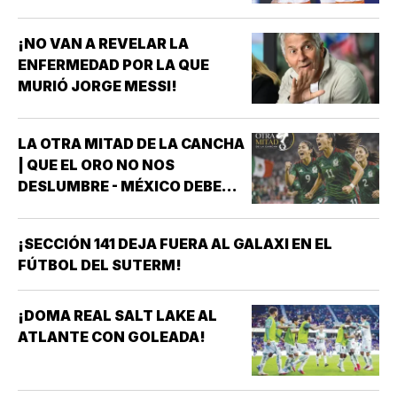
¡NO VAN A REVELAR LA
ENFERMEDAD POR LA QUE
MURIÓ JORGE MESSI!
LA OTRA MITAD DE LA CANCHA
| QUE EL ORO NO NOS
DESLUMBRE - MÉXICO DEBE
CELEBRAR, PERO NO
CONFORMARSE RUMBO A
¡SECCIÓN 141 DEJA FUERA AL GALAXI EN EL
BRASIL 2027 *MÉXICO GANÓ
FÚTBOL DEL SUTERM!
EL ORO EN LOS JUEGOS
CENTROAMERICANOS Y DEL
CARIBE *HAY QUE CELEBRARLO
¡DOMA REAL SALT LAKE AL
*HAY QUE RECONOCER A LAS
ATLANTE CON GOLEADA!
FUTBOLISTAS, AL…