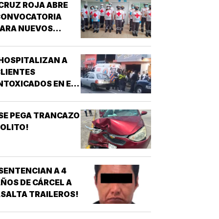
CRUZ ROJA ABRE
CONVOCATORIA
PARA NUEVOS
SPIRANTES A
ÉCNICO EN
HOSPITALIZAN A
URGENCIAS
LIENTES
ÉDICAS!
NTOXICADOS EN EL
AR “LA CALLE” DE
RIZABA!
SE PEGA TRANCAZO
OLITO!
SENTENCIAN A 4
ÑOS DE CÁRCEL A
SALTA TRAILEROS!