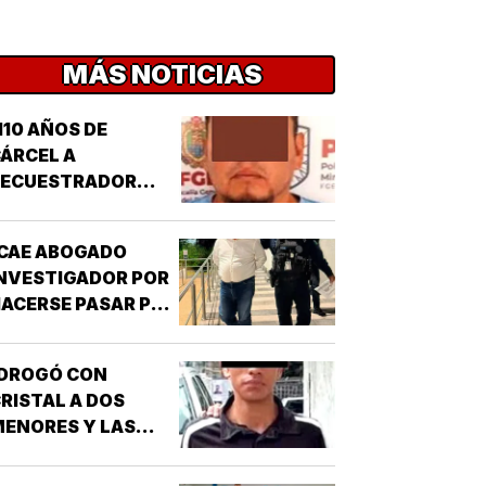
MÁS NOTICIAS
110 AÑOS DE
ÁRCEL A
SECUESTRADOR
CORDOBÉS!
CAE ABOGADO
NVESTIGADOR POR
ACERSE PASAR POR
UNCIONARIO DE LA
GE!
¡DROGÓ CON
RISTAL A DOS
ENORES Y LAS
IOLÓ!