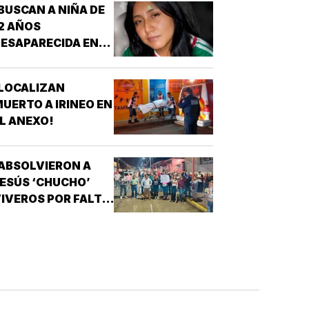
BUSCAN A NIÑA DE
2 AÑOS
ESAPARECIDA EN
OATZINTLA !
LOCALIZAN
UERTO A IRINEO EN
L ANEXO!
ABSOLVIERON A
ESÚS ‘CHUCHO’
IVEROS POR FALTA
E PRUEBAS!