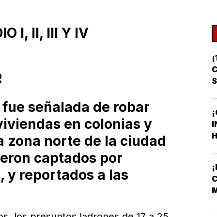
, II, III Y IV
¡
C
R
 fue señalada de robar
¡
viviendas en colonias y
I
H
a zona norte de la ciudad
F
ueron captados por
F
 y reportados a las
C
M
V
s, los presuntos ladrones de 17 a 25