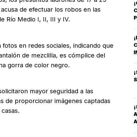
¡
acusa de efectuar los robos en las
Río Medio I, II, III y IV.
A
T
¡
C
fotos en redes sociales, indicando que
M
I
antalón de mezclilla, es cómplice del
B
na gorra de color negro.
O
¡
S
solicitaron mayor seguridad a las
ás de proporcionar imágenes captadas
¡
 casas.
A
A