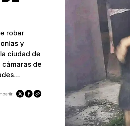
e robar
lonias y
la ciudad de
r cámaras de
ades...
partir: