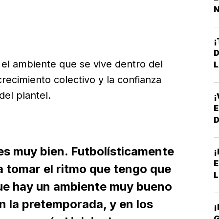
N
P
¡
D
 el ambiente que se vive dentro del
L
crecimiento colectivo y la confianza
del plantel.
¡
E
es muy bien. Futbolísticamente
¡
E
a tomar el ritmo que tengo que
L
que hay un ambiente muy bueno
en la pretemporada, y en los
¡
G