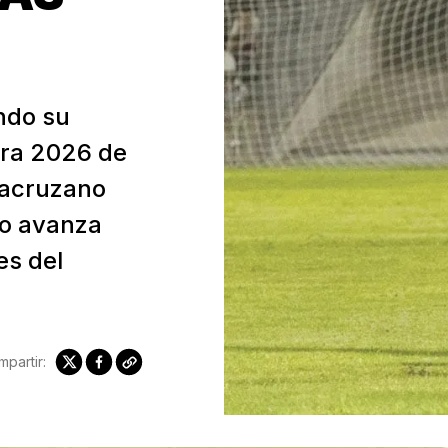
endo su
ura 2026 de
eracruzano
po avanza
es del
partir: