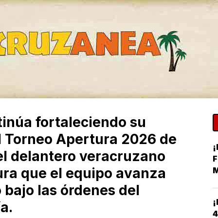
tinúa fortaleciendo su
l Torneo Apertura 2026 de
¡
 el delantero veracruzano
F
ura que el equipo avanza
M
H
 bajo las órdenes del
¡
a.
4