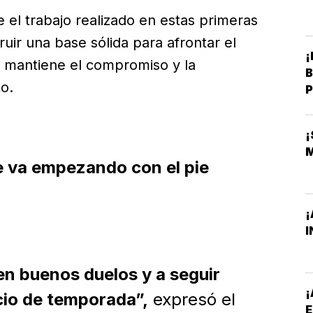
e el trabajo realizado en estas primeras
ir una base sólida para afrontar el
¡
 mantiene el compromiso y la
B
o.
P
 va empezando con el pie
¡
I
n buenos duelos y a seguir
¡
cio de temporada”,
expresó el
E