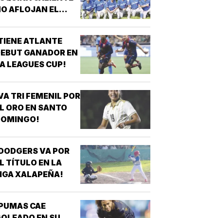
O AFLOJAN EL
ASO!
TIENE ATLANTE
EBUT GANADOR EN
A LEAGUES CUP!
VA TRI FEMENIL POR
L ORO EN SANTO
DOMINGO!
DODGERS VA POR
L TÍTULO EN LA
IGA XALAPEÑA!
PUMAS CAE
OLEADO EN SU