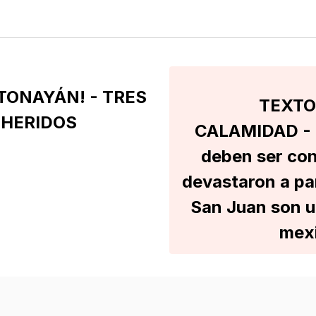
TONAYÁN! - TRES
TEXTO
 HERIDOS
CALAMIDAD - So
deben ser co
devastaron a par
San Juan son un
mexi