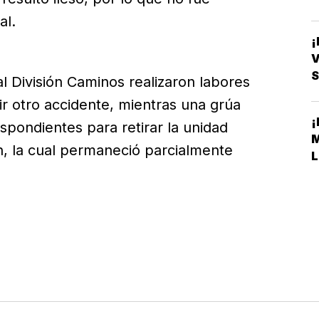
al.
V
S
l División Caminos realizaron labores
 otro accidente, mientras una grúa
spondientes para retirar la unidad
ión, la cual permaneció parcialmente
L
.