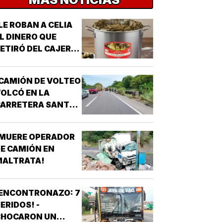
LE ROBAN A CELIA
L DINERO QUE
ETIRÓ DEL CAJERO
 LOS TAMALES DE
MASA!
CAMIÓN DE VOLTEO
OLCÓ EN LA
CARRETERA SANTA
E-PASO DEL TORO!
¡MUERE OPERADOR
E CAMIÓN EN
MALTRATA!
¡ENCONTRONAZO: 7
ERIDOS! -
CHOCARON UN