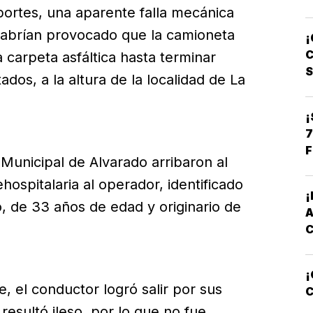
ortes, una aparente falla mecánica
C
habrían provocado que la camioneta
¡
L
C
carpeta asfáltica hasta terminar
dos, a la altura de la localidad de La
¡
7
F
Municipal de Alvarado arribaron al
hospitalaria al operador, identificado
, de 33 años de edad y originario de
¡
, el conductor logró salir por sus
C
esultó ileso, por lo que no fue