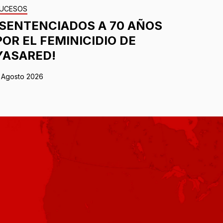
UCESOS
¡SENTENCIADOS A 70 AÑOS
POR EL FEMINICIDIO DE
YASARED!
 Agosto 2026