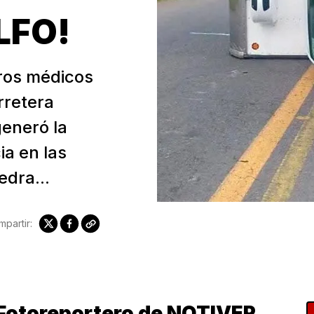
LFO!
ros médicos
rretera
generó la
a en las
edra...
partir:
Fotoreportero de NOTIVER