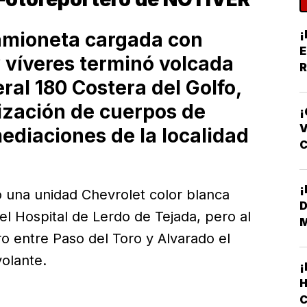
¡
camioneta cargada con
E
 víveres terminó volcada
R
eral 180 Costera del Golfo,
Y
lización de cuerpos de
¡
V
ediaciones de la localidad
F
o una unidad Chevrolet color blanca
D
 el Hospital de Lerdo de Tejada, pero al
ro entre Paso del Toro y Alvarado el
volante.
H