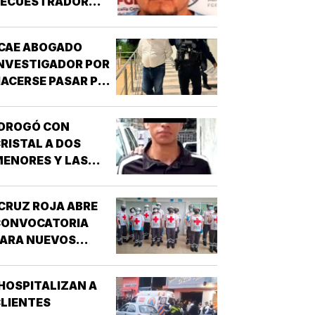
SECUESTRADOR
CORDOBÉS!
CAE ABOGADO
NVESTIGADOR POR
ACERSE PASAR POR
UNCIONARIO DE LA
GE!
¡DROGÓ CON
RISTAL A DOS
ENORES Y LAS
IOLÓ!
CRUZ ROJA ABRE
CONVOCATORIA
PARA NUEVOS
SPIRANTES A
ÉCNICO EN
HOSPITALIZAN A
URGENCIAS
LIENTES
ÉDICAS!