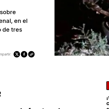
 sobre
nal, en el
 de tres
partir:
R
¡
C