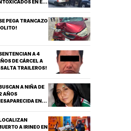
NTOXICADOS EN EL
AR “LA CALLE” DE
RIZABA!
SE PEGA TRANCAZO
OLITO!
SENTENCIAN A 4
ÑOS DE CÁRCEL A
SALTA TRAILEROS!
BUSCAN A NIÑA DE
2 AÑOS
ESAPARECIDA EN
OATZINTLA !
LOCALIZAN
UERTO A IRINEO EN