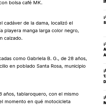
I
, con bolsa café MK.
B
O
¡
S
l cadáver de la dama, localizó el
a playera manga larga color negro,
in calzado.
¡
A
A
icadas como Gabriela B. G., de 28 años,
cilio en poblado Santa Rosa, municipio
¡
1
D
C
38 años, tablaroquero, con el mismo
¡
 el momento en qué motocicleta
M