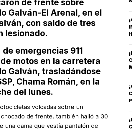
aron de frente sobre
lo Galván-El Arenal, en el
¡
alván, con saldo de tres
I
 lesionado.
H
F
F
a de emergencias 911
de motos en la carretera
C
M
ulo Galván, trasladándose
V
a SSP, Chama Román, en la
¡
he del lunes.
motocicletas volcadas sobre un
A
T
 chocado de frente, también halló a 30
¡
de una dama que vestía pantalón de
C
M