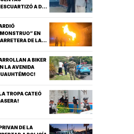
ESCUARTIZÓ A DOS
CHAVOS!
ARDIÓ
“MONSTRUO” EN
ARRETERA DE LAS
CHOAPAS!
ARROLLAN A BIKER
N LA AVENIDA
CUAUHTÉMOC!
LA TROPA CATEÓ
GASERA!
PRIVAN DE LA