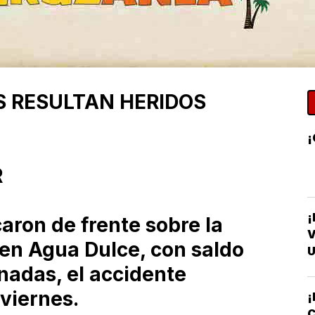
S RESULTAN HERIDOS
¡
R
¡
aron de frente sobre la
V
en Agua Dulce, con saldo
U
nadas, el accidente
viernes.
¡