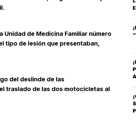
L
l.
E
¡
la Unidad de Medicina Familiar número
“
l tipo de lesión que presentaban,
¡
P
go del deslinde de las
B
l traslado de las dos motocicletas al
¡
C
P