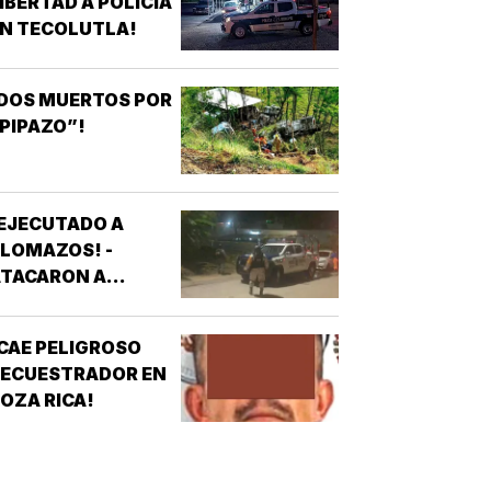
IBERTAD A POLICÍA
N TECOLUTLA!
DOS MUERTOS POR
PIPAZO”!
EJECUTADO A
LOMAZOS! -
ATACARON A
ALAZOS A UN
HOMBRE EN UNA
CAE PELIGROSO
OLONIA DE
SECUESTRADOR EN
COATZACOALCOS
OZA RICA!