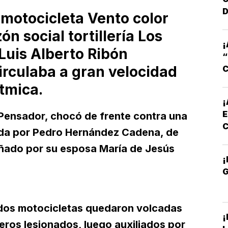
D
 motocicleta Vento color
n social tortillería Los
¡
Luis Alberto Ribón
circulaba a gran velocidad
C
tmica.
¡
E
 Pensador, chocó de frente contra una
cida por Pedro Hernández Cadena, de
ñado por su esposa María de Jesús
¡
 dos motocicletas quedaron volcadas
¡
jeros lesionados, luego auxiliados por