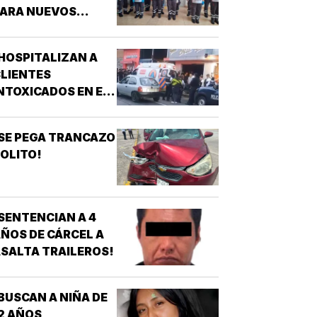
PARA NUEVOS
SPIRANTES A
ÉCNICO EN
HOSPITALIZAN A
URGENCIAS
LIENTES
ÉDICAS!
NTOXICADOS EN EL
AR “LA CALLE” DE
RIZABA!
SE PEGA TRANCAZO
OLITO!
SENTENCIAN A 4
ÑOS DE CÁRCEL A
SALTA TRAILEROS!
BUSCAN A NIÑA DE
2 AÑOS