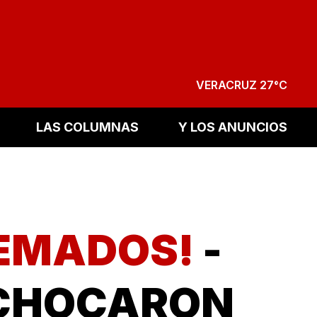
VERACRUZ 27°C
LAS COLUMNAS
Y LOS ANUNCIOS
UEMADOS!
-
 CHOCARON