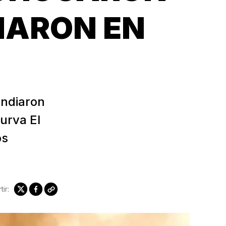
DIARON EN
endiaron
curva El
os
ir: