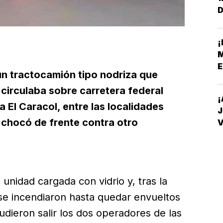
D
C
¡
M
E
un tractocamión tipo nodriza que
circulaba sobre carretera federal
¡
 El Caracol, entre las localidades
J
 chocó de frente contra otro
V
D
a unidad cargada con vidrio y, tras la
se incendiaron hasta quedar envueltos
udieron salir los dos operadores de las