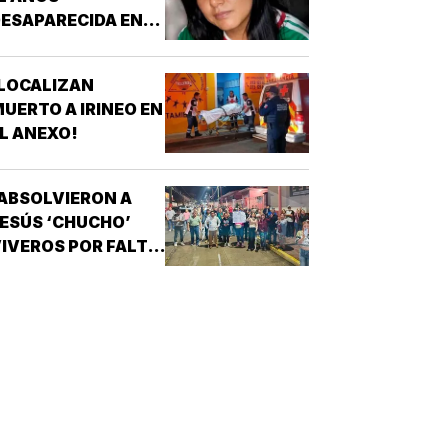
ESAPARECIDA EN
OATZINTLA !
LOCALIZAN
UERTO A IRINEO EN
L ANEXO!
ABSOLVIERON A
ESÚS ‘CHUCHO’
IVEROS POR FALTA
E PRUEBAS!