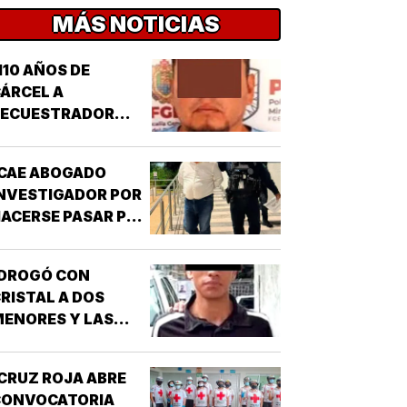
MÁS NOTICIAS
110 AÑOS DE
ÁRCEL A
SECUESTRADOR
CORDOBÉS!
CAE ABOGADO
NVESTIGADOR POR
ACERSE PASAR POR
UNCIONARIO DE LA
GE!
¡DROGÓ CON
RISTAL A DOS
ENORES Y LAS
IOLÓ!
CRUZ ROJA ABRE
CONVOCATORIA