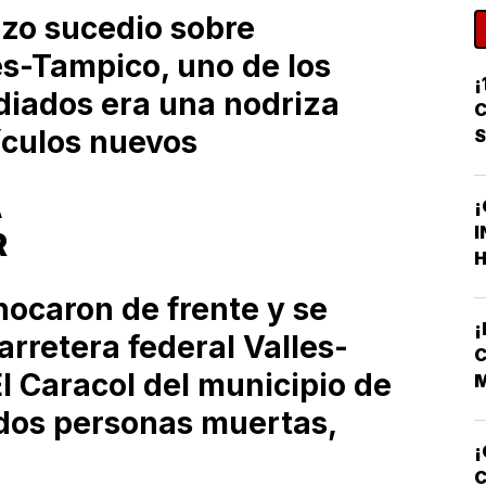
zo sucedio sobre
es-Tampico, uno de los
¡
diados era una nodriza
C
ículos nuevos
A
¡
I
R
H
F
ocaron de frente y se
F
arretera federal Valles-
C
l Caracol del municipio de
M
V
 dos personas muertas,
¡