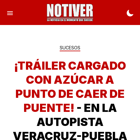
SUCESOS
¡TRÁILER CARGADO
CON AZÚCAR A
PUNTO DE CAER DE
PUENTE!
- EN LA
AUTOPISTA
VERACRUZ-PUEBLA