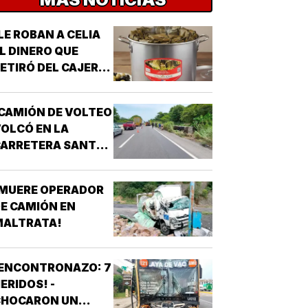
LE ROBAN A CELIA
L DINERO QUE
ETIRÓ DEL CAJERO
 LOS TAMALES DE
MASA!
CAMIÓN DE VOLTEO
OLCÓ EN LA
CARRETERA SANTA
E-PASO DEL TORO!
¡MUERE OPERADOR
E CAMIÓN EN
MALTRATA!
¡ENCONTRONAZO: 7
ERIDOS! -
CHOCARON UN