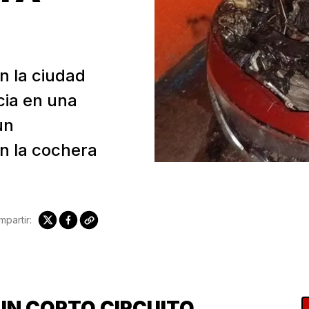
en la ciudad
cia en una
un
en la cochera
partir:
 UN CORTO CIRCUITO