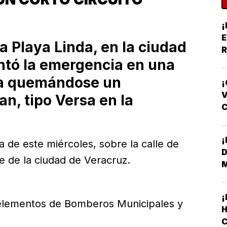
¡
E
ia Playa Linda, en la ciudad
R
ntó la emergencia en una
Y
ba quemándose un
¡
V
n, tipo Versa en la
F
 de este miércoles, sobre la calle de
D
te de la ciudad de Veracruz.
os elementos de Bomberos Municipales y
H