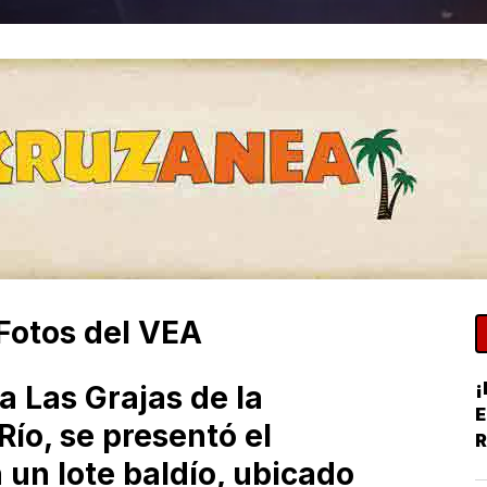
 Fotos del VEA
¡
ia Las Grajas de la
E
Río, se presentó el
R
 un lote baldío, ubicado
Y