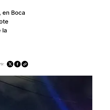
a, en Boca
lote
 la
ir: