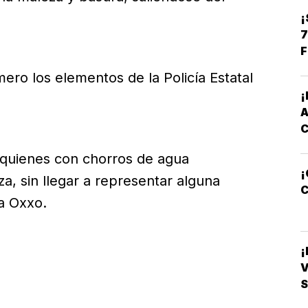
¡
7
F
ero los elementos de la Policía Estatal
quienes con chorros de agua
¡
za, sin llegar a representar alguna
C
a Oxxo.
V
S