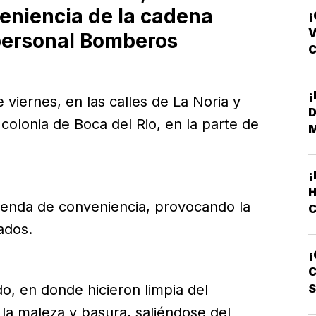
veniencia de la cadena
¡
V
personal Bomberos
F
 viernes, en las calles de La Noria y
D
 colonia de Boca del Rio, en la parte de
H
tienda de conveniencia, provocando la
ados.
C
¡
L
C
do, en donde hicieron limpia del
 la maleza y basura, saliéndose del