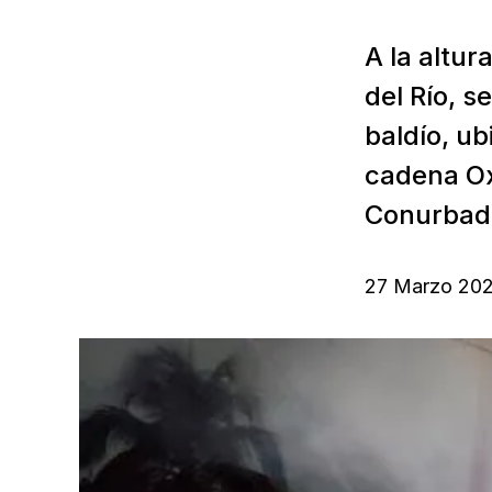
A la altur
del Río, s
baldío, ub
cadena Ox
Conurbado
27 Marzo 20