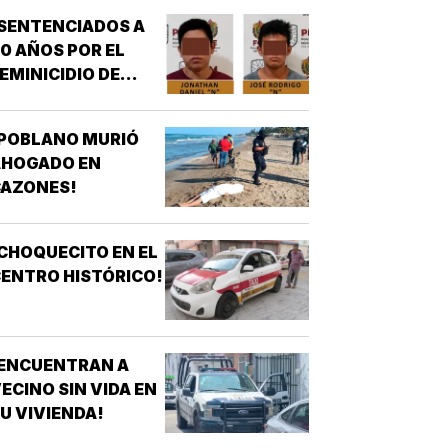
SENTENCIADOS A
0 AÑOS POR EL
EMINICIDIO DE
YASARED!
¡POBLANO MURIÓ
AHOGADO EN
CAZONES!
CHOQUECITO EN EL
ENTRO HISTÓRICO!
¡ENCUENTRAN A
ECINO SIN VIDA EN
U VIVIENDA!