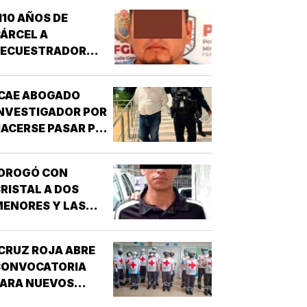
110 AÑOS DE
ÁRCEL A
SECUESTRADOR
CORDOBÉS!
CAE ABOGADO
NVESTIGADOR POR
ACERSE PASAR POR
UNCIONARIO DE LA
GE!
¡DROGÓ CON
RISTAL A DOS
ENORES Y LAS
IOLÓ!
CRUZ ROJA ABRE
CONVOCATORIA
PARA NUEVOS
SPIRANTES A