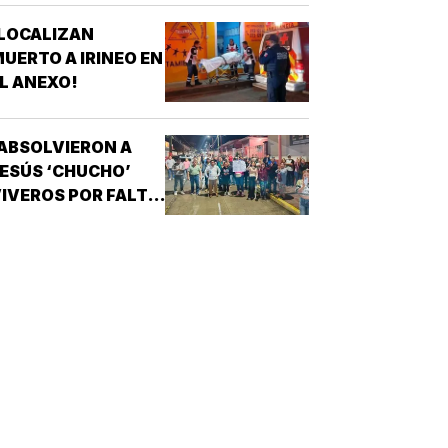
LOCALIZAN
UERTO A IRINEO EN
L ANEXO!
ABSOLVIERON A
ESÚS ‘CHUCHO’
IVEROS POR FALTA
E PRUEBAS!