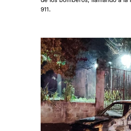
de los bomberos, llamando a la 
911.