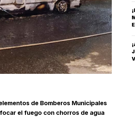
¡
M
E
¡
J
V
D
s elementos de Bomberos Municipales
focar el fuego con chorros de agua