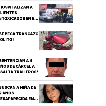
ÉCNICO EN
HOSPITALIZAN A
URGENCIAS
LIENTES
ÉDICAS!
NTOXICADOS EN EL
AR “LA CALLE” DE
RIZABA!
SE PEGA TRANCAZO
OLITO!
SENTENCIAN A 4
ÑOS DE CÁRCEL A
SALTA TRAILEROS!
BUSCAN A NIÑA DE
2 AÑOS
ESAPARECIDA EN
OATZINTLA !