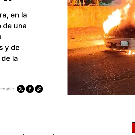
ra, en la
o de una
a
s y de
 de la
partir: