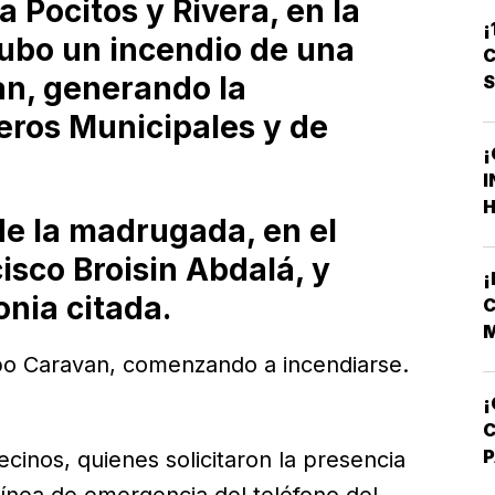
ia Pocitos y Rivera, en la
¡
ubo un incendio de una
C
an, generando la
eros Municipales y de
¡
I
H
de la madrugada, en el
F
F
cisco Broisin Abdalá, y
onia citada.
C
M
V
ipo Caravan, comenzando a incendiarse.
¡
ecinos, quienes solicitaron la presencia
A