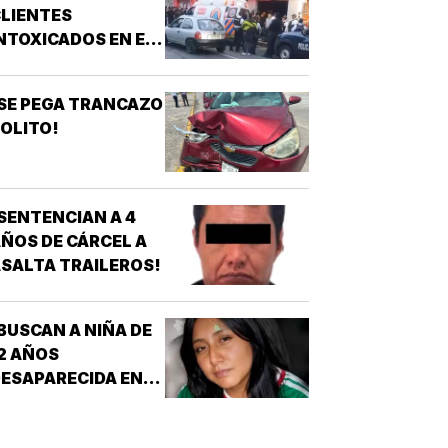
LIENTES
ÉDICAS!
NTOXICADOS EN EL
AR “LA CALLE” DE
RIZABA!
SE PEGA TRANCAZO
OLITO!
SENTENCIAN A 4
ÑOS DE CÁRCEL A
SALTA TRAILEROS!
BUSCAN A NIÑA DE
2 AÑOS
ESAPARECIDA EN
OATZINTLA !