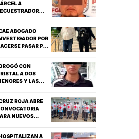
ÁRCEL A
SECUESTRADOR
CORDOBÉS!
CAE ABOGADO
NVESTIGADOR POR
ACERSE PASAR POR
UNCIONARIO DE LA
GE!
¡DROGÓ CON
RISTAL A DOS
ENORES Y LAS
IOLÓ!
CRUZ ROJA ABRE
CONVOCATORIA
PARA NUEVOS
SPIRANTES A
ÉCNICO EN
HOSPITALIZAN A
URGENCIAS