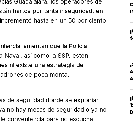
acias Guadalajara, los operadores de
C
M
stán hartos por tanta inseguridad, en
I
B
e incrementó hasta en un 50 por ciento.
O
¡
S
iencia lamentan que la Policía
ía Naval, así como la SSP, estén
nes ni existe una estrategia de
¡
A
 ladrones de poca monta.
A
¡
as de seguridad donde se exponían
1
ya no hay mesas de seguridad o ya no
D
 de conveniencia para no escuchar
C