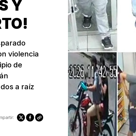
S Y
RTO!
isparado
on violencia
ipio de
tán
dos a raíz
partir: