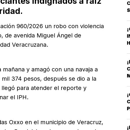
ciantes indignados a raíz
C
ridad.
gación 960/2026 un robo con violencia
¡
o, de avenida Miguel Ángel de
I
H
idad Veracruzana.
F
F
C
 la mañana y amagó con una navaja a
M
 mil 374 pesos, después se dio a la
V
 llegó para atender el reporte y
¡
nar el IPH.
A
ndas Oxxo en el municipio de Veracruz,
T
¡