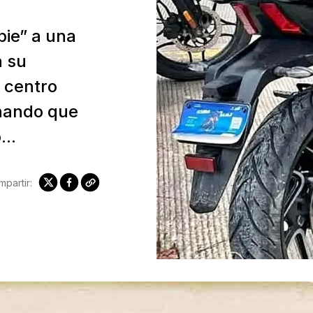
pie” a una
n su
l centro
chando que
..
partir: