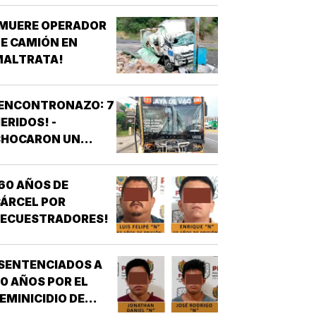
¡MUERE OPERADOR
E CAMIÓN EN
MALTRATA!
¡ENCONTRONAZO: 7
ERIDOS! -
CHOCARON UN
AUTOBÚS ULUA
ONTRA OTRO DE
60 AÑOS DE
OS AZULES EN LA
ÁRCEL POR
TAMPIQUERA
SECUESTRADORES!
SENTENCIADOS A
0 AÑOS POR EL
EMINICIDIO DE
YASARED!