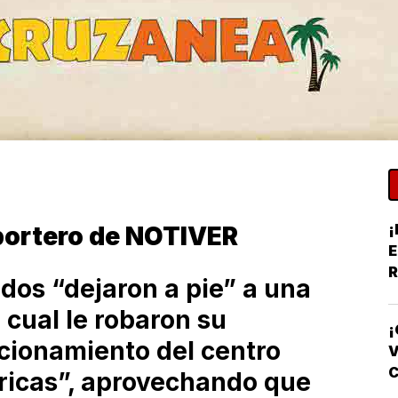
¡
portero de NOTIVER
E
R
dos “dejaron a pie” a una
Y
 cual le robaron su
¡
acionamiento del centro
V
ricas”, aprovechando que
F