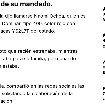
s de su mandado.
D
da dijo llamarse Naomi Ochoa, quien es
a Dominar, tipo 400, color rojo con
lacas YS2L7T del estado.
H
oto que recién estrenaba, mientras
C
itaba para su familia, pero cuando
¡
L
o estaba.
C
, compartió en las redes sociales las
¡
 solicitando la colaboración de la
7
F
zación.