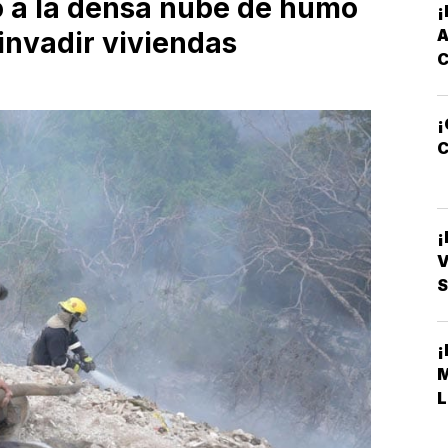
do a la densa nube de humo
invadir viviendas
¡
C
V
S
L