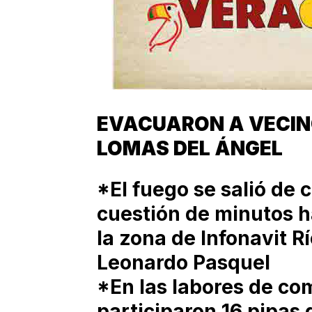
EVACUARON A VECINO
LOMAS DEL ÁNGEL
*El fuego se salió de 
cuestión de minutos ha
la zona de Infonavit R
Leonardo Pasquel
*En las labores de com
participaron 16 pipas