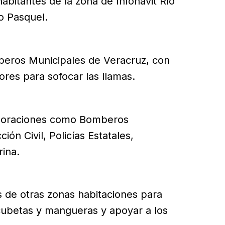
habitantes de la zona de Infonavit Río
o Pasquel.
beros Municipales de Veracruz, con
bores para sofocar las llamas.
rporaciones como Bomberos
ón Civil, Policías Estatales,
ina.
s de otras zonas habitaciones para
 cubetas y mangueras y apoyar a los