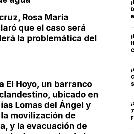
D
cruz, Rosa María
aró que el caso será
derá la problemática del
H
C
¡
L
C
 El Hoyo, un barranco
clandestino, ubicado en
onias Lomas del Ángel y
¡
7
la movilización de
F
, y la evacuación de