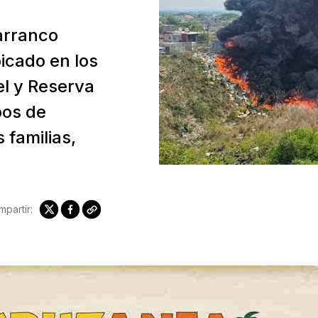
arranco
icado en los
el y Reserva
pos de
 familias,
partir: