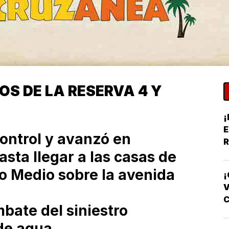
S DE LA RESERVA 4 Y
¡
E
control y avanzó en
R
sta llegar a las casas de
Y
ío Medio sobre la avenida
¡
V
bate del siniestro
F
 de agua