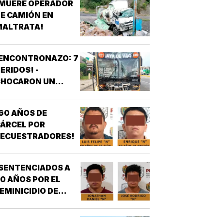
¡MUERE OPERADOR
E CAMIÓN EN
MALTRATA!
¡ENCONTRONAZO: 7
ERIDOS! -
CHOCARON UN
AUTOBÚS ULUA
ONTRA OTRO DE
60 AÑOS DE
OS AZULES EN LA
ÁRCEL POR
TAMPIQUERA
SECUESTRADORES!
SENTENCIADOS A
0 AÑOS POR EL
EMINICIDIO DE
YASARED!