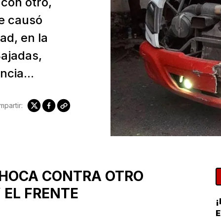
con otro,
le causó
ad, en la
Bajadas,
cia...
partir:
CHOCA CONTRA OTRO
 EL FRENTE
¡
E