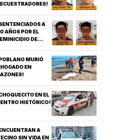
SECUESTRADORES!
SENTENCIADOS A
0 AÑOS POR EL
EMINICIDIO DE
YASARED!
¡POBLANO MURIÓ
AHOGADO EN
CAZONES!
CHOQUECITO EN EL
ENTRO HISTÓRICO!
¡ENCUENTRAN A
ECINO SIN VIDA EN