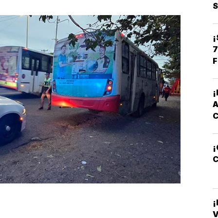
¡
7
F
¡
C
V