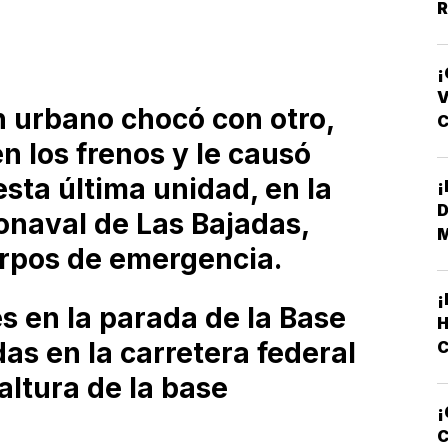
R
Y
¡
V
n urbano chocó con otro,
F
en los frenos y le causó
esta última unidad, en la
D
onaval de Las Bajadas,
erpos de emergencia.
es en la parada de la Base
H
as en la carretera federal
altura de la base
C
¡
L
C