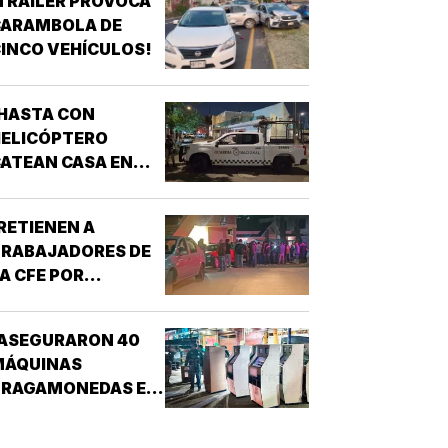
TRÁILER PROVOCA
CARAMBOLA DE
INCO VEHÍCULOS!
HASTA CON
HELICÓPTERO
ATEAN CASA EN
AGUNA REAL!
RETIENEN A
TRABAJADORES DE
A CFE POR
CONFUNDIRLOS CON
ELINCUENTES!
¡ASEGURARON 40
MÁQUINAS
TRAGAMONEDAS EN
EL MERCADO
MALIBRÁN!