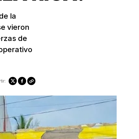
de la
e vieron
erzas de
operativo
ir: