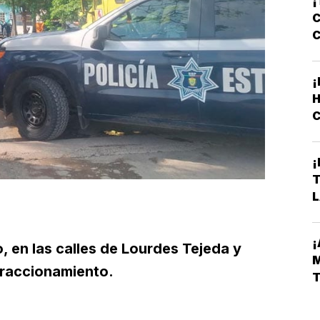
¡
C
¡
C
L
¡
L
D
, en las calles de Lourdes Tejeda y
 fraccionamiento.