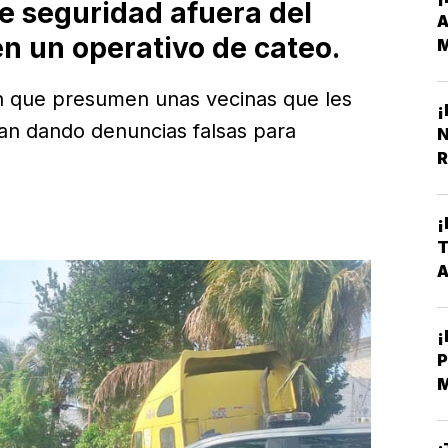
de seguridad afuera del
n un operativo de cateo.
M
Y
on que presumen unas vecinas que les
¡
lan dando denuncias falsas para
N
R
¡
T
¡
P
E