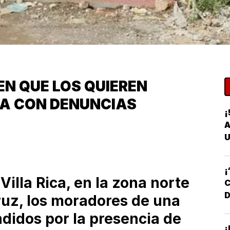
N QUE LOS QUIEREN
SA CON DENUNCIAS
¡
A
U
¡
Villa Rica, en la zona norte
C
D
ruz, los moradores de una
D
ndidos por la presencia de
¡