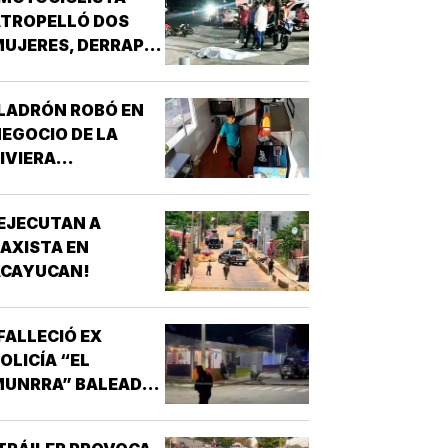
ATROPELLÓ DOS
UJERES, DERRAPÓ
 SE MATÓ!
LADRÓN ROBÓ EN
EGOCIO DE LA
IVIERA
VERACRUZANA!
EJECUTAN A
AXISTA EN
ACAYUCAN!
FALLECIÓ EX
OLICÍA “EL
MUNRRA” BALEADO
N SU CANTINA DE
AMATLÁN!