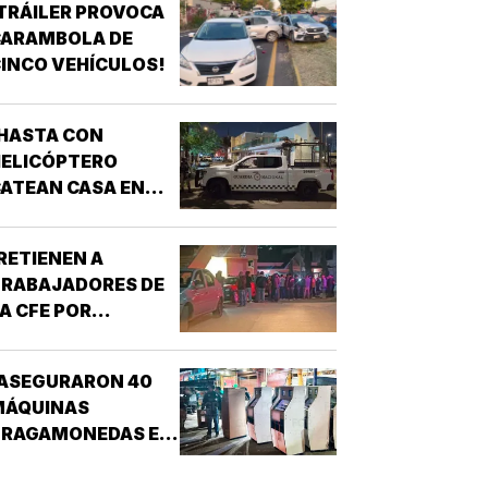
TRÁILER PROVOCA
CARAMBOLA DE
INCO VEHÍCULOS!
HASTA CON
HELICÓPTERO
ATEAN CASA EN
AGUNA REAL!
RETIENEN A
TRABAJADORES DE
A CFE POR
CONFUNDIRLOS CON
ELINCUENTES!
¡ASEGURARON 40
MÁQUINAS
TRAGAMONEDAS EN
EL MERCADO
MALIBRÁN!