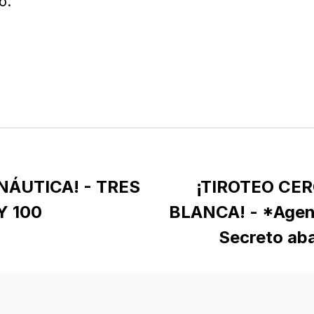
o.
NÁUTICA! - TRES
¡TIROTEO CER
Y 100
BLANCA! - *Agent
Secreto aba