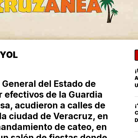
OYOL
¡
A
a General del Estado de
U
 efectivos de la Guardia
sa, acudieron a calles de
¡
C
n la ciudad de Veracruz, en
D
mandamiento de cateo, en
D
un salón de fiestas donde