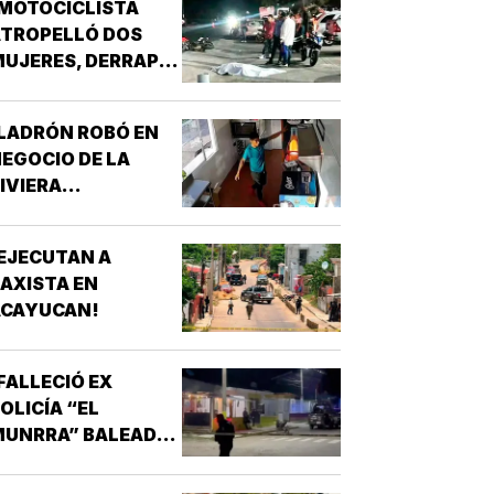
MOTOCICLISTA
ATROPELLÓ DOS
UJERES, DERRAPÓ
 SE MATÓ!
LADRÓN ROBÓ EN
EGOCIO DE LA
IVIERA
VERACRUZANA!
EJECUTAN A
AXISTA EN
ACAYUCAN!
FALLECIÓ EX
OLICÍA “EL
MUNRRA” BALEADO
N SU CANTINA DE
AMATLÁN!