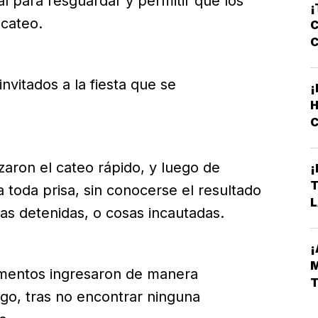
l para resguardar y permitir que los
¡
 cateo.
C
nvitados a la fiesta que se
¡
C
L
izaron el cateo rápido, y luego de
¡
 toda prisa, sin conocerse el resultado
L
as detenidas, o cosas incautadas.
D
lementos ingresaron de manera
go, tras no encontrar ninguna