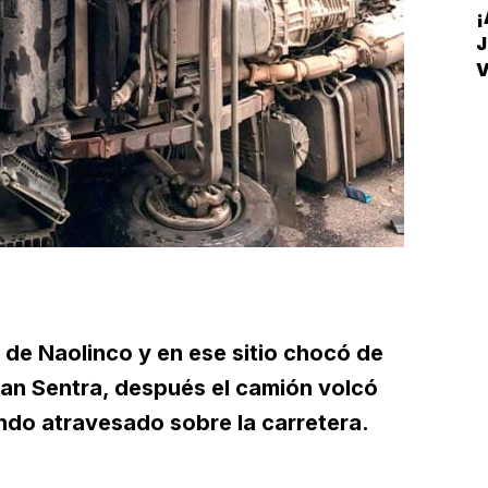
¡
J
V
D
 de Naolinco y en ese sitio chocó de
san Sentra, después el camión volcó
do atravesado sobre la carretera.