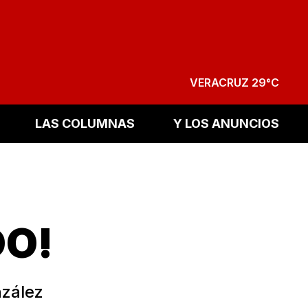
VERACRUZ 29°C
LAS COLUMNAS
Y LOS ANUNCIOS
DO!
nzález