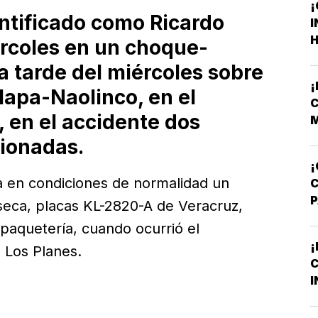
¡
ntificado como Ricardo
I
H
rcoles en un choque-
F
a tarde del miércoles sobre
F
alapa-Naolinco, en el
C
 en el accidente dos
M
V
sionadas.
¡
ba en condiciones de normalidad un
 seca, placas KL-2820-A de Veracruz,
A
paquetería, cuando ocurrió el
T
¡
o Los Planes.
C
M
I
B
O