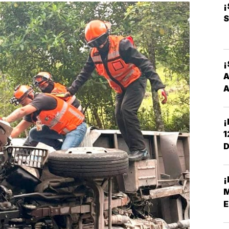
¡
S
¡
A
A
¡
1
D
C
¡
M
E