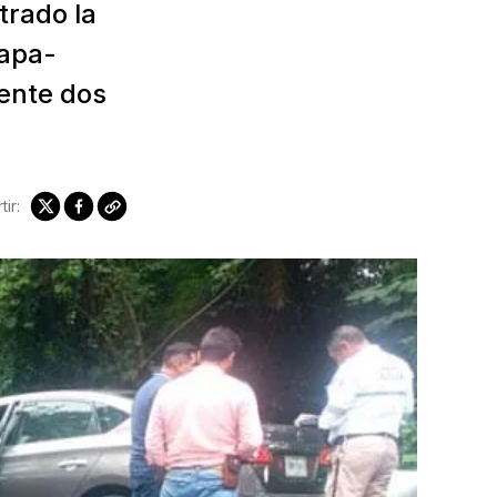
trado la
lapa-
dente dos
ir: