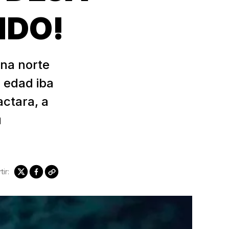
IDO!
ona norte
 edad iba
actara, a
u
ir: