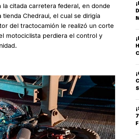
 la citada carretera federal, en donde
D
tienda Chedraui, el cual se dirigía
or del tractocamión le realizó un corte
l motociclista perdiera el control y
nidad.
H
C
¡
L
C
¡
7
F