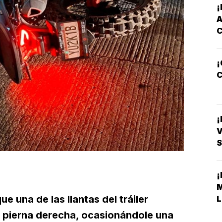
¡
C
V
S
e una de las llantas del tráiler
L
 pierna derecha, ocasionándole una