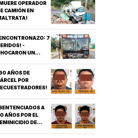
¡MUERE OPERADOR
E CAMIÓN EN
MALTRATA!
¡ENCONTRONAZO: 7
ERIDOS! -
CHOCARON UN
AUTOBÚS ULUA
ONTRA OTRO DE
60 AÑOS DE
OS AZULES EN LA
ÁRCEL POR
TAMPIQUERA
SECUESTRADORES!
SENTENCIADOS A
0 AÑOS POR EL
EMINICIDIO DE
YASARED!