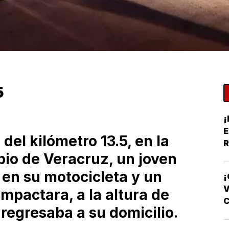
5
¡
E
 del kilómetro 13.5, en la
R
pio de Veracruz, un joven
Y
 en su motocicleta y un
¡
V
impactara, a la altura de
regresaba a su domicilio.
F