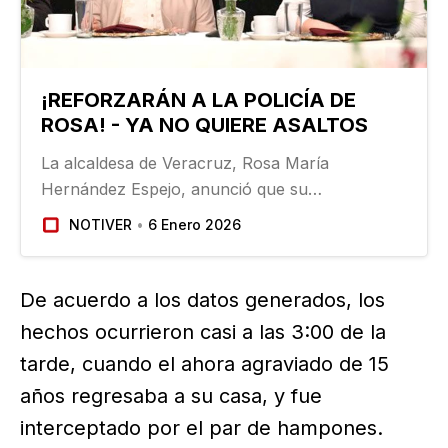
¡REFORZARÁN A LA POLICÍA DE
ROSA! - YA NO QUIERE ASALTOS
La alcaldesa de Veracruz, Rosa María
Hernández Espejo, anunció que su
administración reforzará la policía municipal
NOTIVER
6 Enero 2026
tras detectar un déficit de elementos y
certificaciones, previo a la primera Mesa de
Seguridad realizada…
De acuerdo a los datos generados, los
hechos ocurrieron casi a las 3:00 de la
tarde, cuando el ahora agraviado de 15
años regresaba a su casa, y fue
interceptado por el par de hampones.