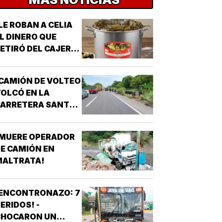
LE ROBAN A CELIA
L DINERO QUE
ETIRÓ DEL CAJERO
 LOS TAMALES DE
MASA!
CAMIÓN DE VOLTEO
OLCÓ EN LA
CARRETERA SANTA
E-PASO DEL TORO!
¡MUERE OPERADOR
E CAMIÓN EN
MALTRATA!
¡ENCONTRONAZO: 7
ERIDOS! -
CHOCARON UN