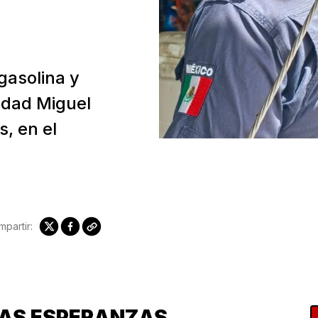
gasolina y
idad Miguel
, en el
partir:
VAS ESPERANZAS