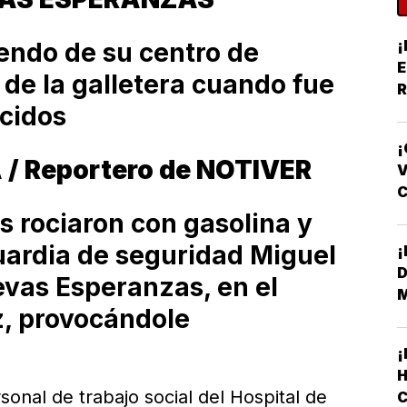
¡
iendo de su centro de
E
 de la galletera cuando fue
R
cidos
Y
¡
 / Reportero de NOTIVER
V
F
 rociaron con gasolina y
uardia de seguridad Miguel
D
evas Esperanzas, en el
z, provocándole
H
sonal de trabajo social del Hospital de