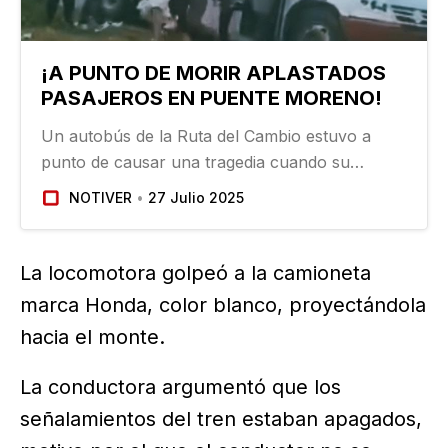
¡A PUNTO DE MORIR APLASTADOS
PASAJEROS EN PUENTE MORENO!
Un autobús de la Ruta del Cambio estuvo a
punto de causar una tragedia cuando su
operador quiso ganarle el paso a un tren en el
NOTIVER
27 Julio 2025
cruce entre el Fraccionamiento Puente Moreno
y Playa de Vacas…
La locomotora golpeó a la camioneta
marca Honda, color blanco, proyectándola
hacia el monte.
La conductora argumentó que los
señalamientos del tren estaban apagados,