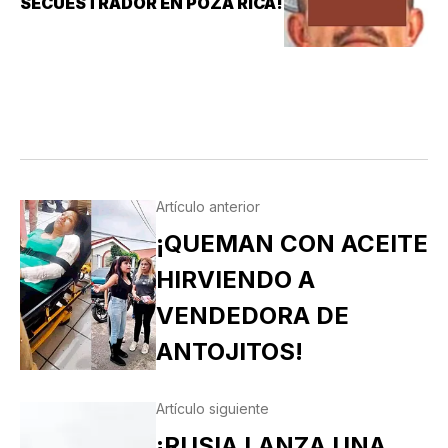
SECUESTRADOR EN POZA RICA!
Artículo anterior
¡QUEMAN CON ACEITE
HIRVIENDO A
VENDEDORA DE
ANTOJITOS!
Artículo siguiente
¡RUSIA LANZA UNA