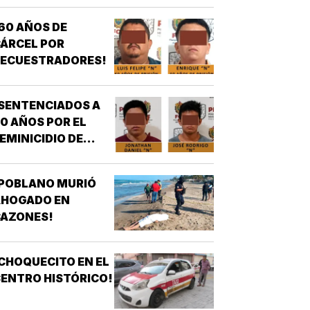
ONTRA OTRO DE
60 AÑOS DE
OS AZULES EN LA
ÁRCEL POR
TAMPIQUERA
SECUESTRADORES!
SENTENCIADOS A
0 AÑOS POR EL
EMINICIDIO DE
YASARED!
¡POBLANO MURIÓ
AHOGADO EN
CAZONES!
CHOQUECITO EN EL
ENTRO HISTÓRICO!