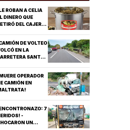
LE ROBAN A CELIA
L DINERO QUE
ETIRÓ DEL CAJERO
 LOS TAMALES DE
MASA!
CAMIÓN DE VOLTEO
OLCÓ EN LA
CARRETERA SANTA
E-PASO DEL TORO!
¡MUERE OPERADOR
E CAMIÓN EN
MALTRATA!
¡ENCONTRONAZO: 7
ERIDOS! -
CHOCARON UN
AUTOBÚS ULUA