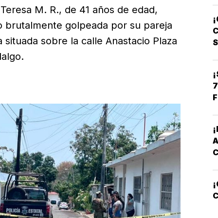
 Teresa M. R., de 41 años de edad,
C
¡
L
o brutalmente golpeada por su pareja
C
 situada sobre la calle Anastacio Plaza
dalgo.
¡
7
F
¡
C