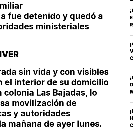
miliar
¡
da fue detenido y quedó a
E
oridades ministeriales
R
Y
¡
V
TIVER
F
ada sin vida y con visibles
 el interior de su domicilio
D
a colonia Las Bajadas, lo
sa movilización de
cas y autoridades
H
 la mañana de ayer lunes.