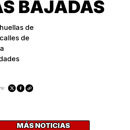
AS BAJADAS
 huellas de
 calles de
sa
idades
ir:
MÁS NOTICIAS