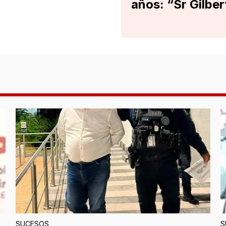
años: “Sr Gilber
SUCESOS
S