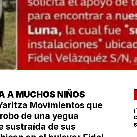
IA A MUCHOS NIÑOS
Yaritza Movimientos que
¡
 robo de una yegua
C
ue sustraída de sus