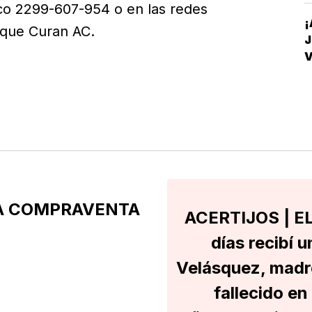
co 2299-607-954 o en las redes
¡
 que Curan AC.
J
V
D
 A COMPRAVENTA
ACERTIJOS | E
días recibí 
Velásquez, madre
fallecido en