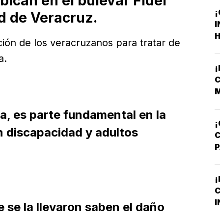
bican en el bulevar Fidel
¡
d de Veracruz.
I
H
ación de los veracruzanos para tratar de
F
a.
F
C
M
V
a, es parte fundamental en la
¡
n discapacidad y adultos
A
T
¡
C
M
I
 se la llevaron saben el daño
B