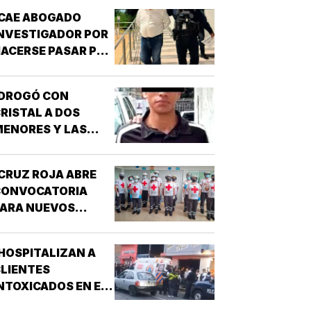
CAE ABOGADO
NVESTIGADOR POR
ACERSE PASAR POR
UNCIONARIO DE LA
GE!
¡DROGÓ CON
RISTAL A DOS
ENORES Y LAS
IOLÓ!
CRUZ ROJA ABRE
CONVOCATORIA
PARA NUEVOS
SPIRANTES A
ÉCNICO EN
HOSPITALIZAN A
URGENCIAS
LIENTES
ÉDICAS!
NTOXICADOS EN EL
AR “LA CALLE” DE