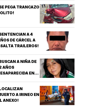
RIZABA!
SE PEGA TRANCAZO
OLITO!
SENTENCIAN A 4
ÑOS DE CÁRCEL A
SALTA TRAILEROS!
BUSCAN A NIÑA DE
2 AÑOS
ESAPARECIDA EN
OATZINTLA !
LOCALIZAN
UERTO A IRINEO EN
L ANEXO!