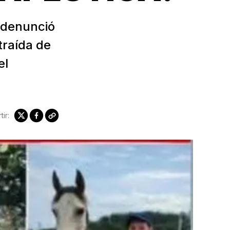
 denunció
traída de
el
ir: