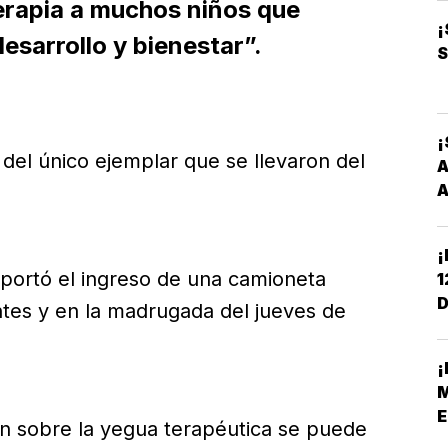
erapia a muchos niños que
O
¡
esarrollo y bienestar”.
S
¡
 del único ejemplar que se llevaron del
A
A
¡
eportó el ingreso de una camioneta
1
D
antes y en la madrugada del jueves de
C
¡
M
E
ón sobre la yegua terapéutica se puede