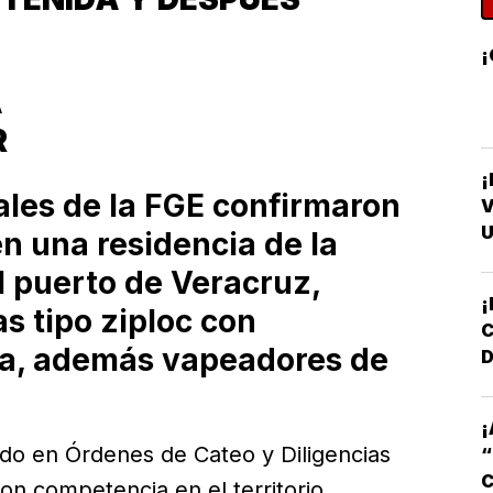
¡
A
R
¡
ales de la FGE confirmaron
V
U
n una residencia de la
el puerto de Veracruz,
¡
s tipo ziploc con
a, además vapeadores de
D
¡
zado en Órdenes de Cateo y Diligencias
C
con competencia en el territorio