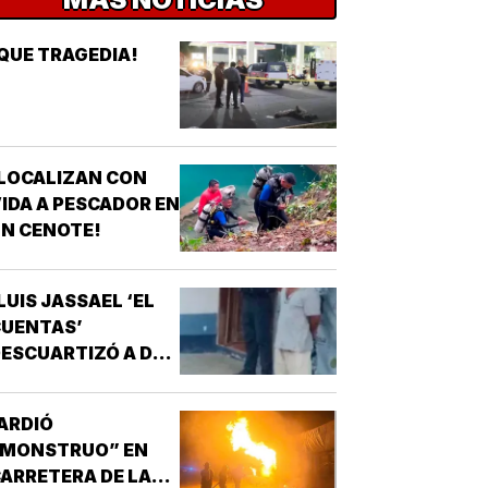
QUE TRAGEDIA!
LOCALIZAN CON
IDA A PESCADOR EN
N CENOTE!
LUIS JASSAEL ‘EL
CUENTAS’
ESCUARTIZÓ A DOS
CHAVOS!
ARDIÓ
“MONSTRUO” EN
ARRETERA DE LAS