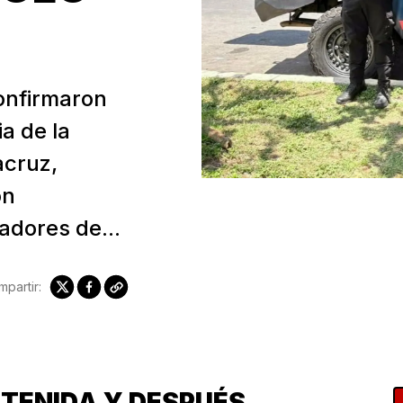
confirmaron
a de la
acruz,
on
dores de...
partir:
TENIDA Y DESPUÉS