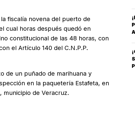
¡
la fiscalía novena del puerto de
P
 el cual horas después quedó en
ino constitucional de las 48 horas, con
B
on el Artículo 140 del C.N.P.P.
¡
C
P
nto de un puñado de marihuana y
spección en la paquetería Estafeta, en
i, municipio de Veracruz.