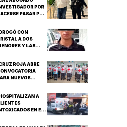
NVESTIGADOR POR
ACERSE PASAR POR
UNCIONARIO DE LA
GE!
¡DROGÓ CON
RISTAL A DOS
ENORES Y LAS
IOLÓ!
CRUZ ROJA ABRE
CONVOCATORIA
PARA NUEVOS
SPIRANTES A
ÉCNICO EN
HOSPITALIZAN A
URGENCIAS
LIENTES
ÉDICAS!
NTOXICADOS EN EL
AR “LA CALLE” DE
RIZABA!