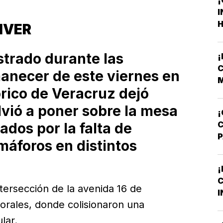
I
H
TIVER
F
F
strado durante las
C
anecer de este viernes en
M
órico de Veracruz dejó
V
lvió a poner sobre la mesa
¡
dos por la falta de
áforos en distintos
A
T
¡
C
M
ntersección de la avenida 16 de
I
orales, donde colisionaron una
B
O
lar.