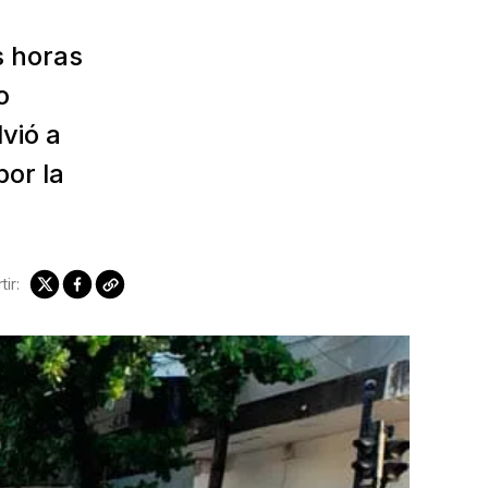
s horas
o
vió a
or la
ir: