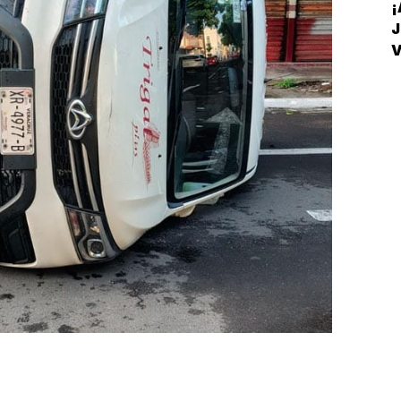
¡
J
V
D