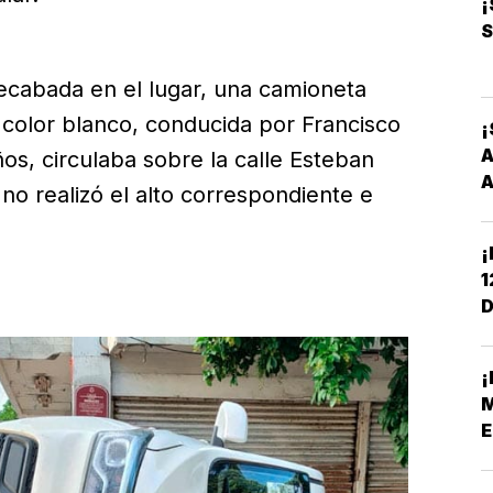
¡
S
ecabada en el lugar, una camioneta
olor blanco, conducida por Francisco
¡
A
os, circulaba sobre la calle Esteban
A
 realizó el alto correspondiente e
¡
1
D
C
¡
M
E