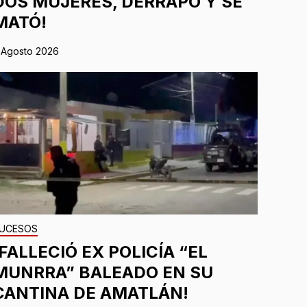
DOS MUJERES, DERRAPÓ Y SE
MATÓ!
 Agosto 2026
UCESOS
¡FALLECIÓ EX POLICÍA “EL
MUNRRA” BALEADO EN SU
CANTINA DE AMATLÁN!