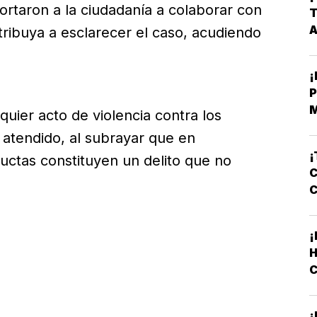
ortaron a la ciudadanía a colaborar con
T
tribuya a esclarecer el caso, acudiendo
¡
P
quier acto de violencia contra los
E
atendido, al subrayar que en
¡
uctas constituyen un delito que no
C
¡
C
L
¡