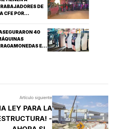
TRABAJADORES DE
A CFE POR
CONFUNDIRLOS CON
ELINCUENTES!
¡ASEGURARON 40
MÁQUINAS
TRAGAMONEDAS EN
EL MERCADO
MALIBRÁN!
Artículo siguiente
A LEY PARA LA
ESTRUCTURA! -
AHORA SI...