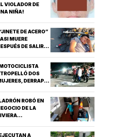
L VIOLADOR DE
NA NIÑA!
“JINETE DE ACERO”
ASI MUERE
ESPUÉS DE SALIR
E LA CHAMBA!
MOTOCICLISTA
ATROPELLÓ DOS
UJERES, DERRAPÓ
 SE MATÓ!
LADRÓN ROBÓ EN
EGOCIO DE LA
IVIERA
VERACRUZANA!
EJECUTAN A