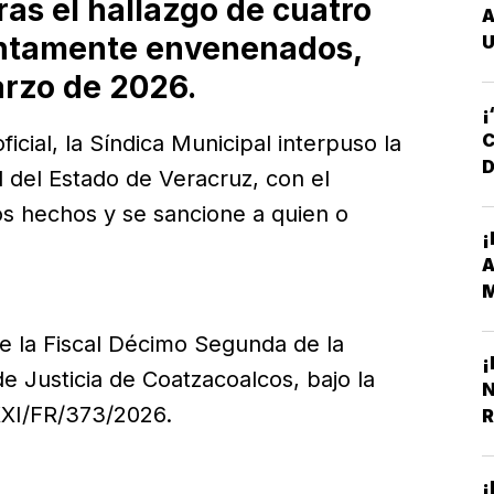
ras el hallazgo de cuatro
A
suntamente envenenados,
U
arzo de 2026.
¡
C
cial, la Síndica Municipal interpuso la
D
l del Estado de Veracruz, con el
D
os hechos y se sancione a quien o
¡
M
Y
te la Fiscal Décimo Segunda de la
¡
e Justicia de Coatzacoalcos, bajo la
N
XXI/FR/373/2026.
R
¡