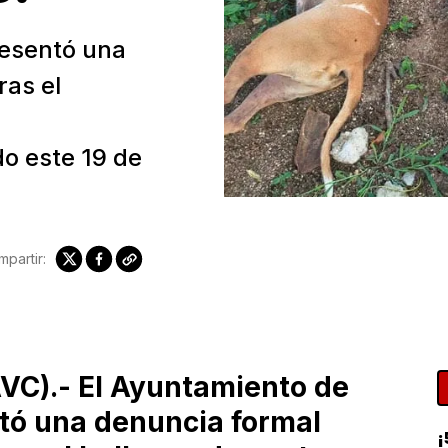
resentó una
ras el
o este 19 de
partir:
AVC).- El Ayuntamiento de
tó una denuncia formal
¡