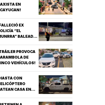
AXISTA EN
ACAYUCAN!
FALLECIÓ EX
OLICÍA “EL
MUNRRA” BALEADO
N SU CANTINA DE
AMATLÁN!
TRÁILER PROVOCA
CARAMBOLA DE
INCO VEHÍCULOS!
HASTA CON
HELICÓPTERO
ATEAN CASA EN
AGUNA REAL!
RETIENEN A