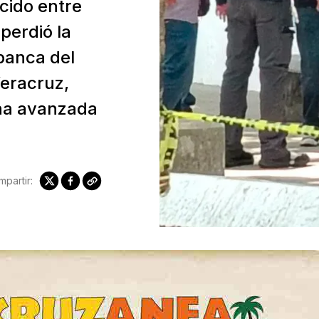
cido entre
perdió la
banca del
Veracruz,
na avanzada
partir: