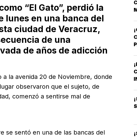
C
como “El Gato”, perdió la
M
e lunes en una banca del
V
sta ciudad de Veracruz,
¡
ecuencia de una
ivada de años de adicción
A
T
¡
C
M
o a la avenida 20 de Noviembre, donde
I
ugar observaron que el sujeto, de
B
O
ad, comenzó a sentirse mal de
¡
S
e se sentó en una de las bancas del
¡