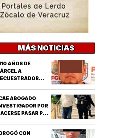
MÁS NOTICIAS
110 AÑOS DE
ÁRCEL A
SECUESTRADOR
CORDOBÉS!
CAE ABOGADO
NVESTIGADOR POR
ACERSE PASAR POR
UNCIONARIO DE LA
GE!
¡DROGÓ CON