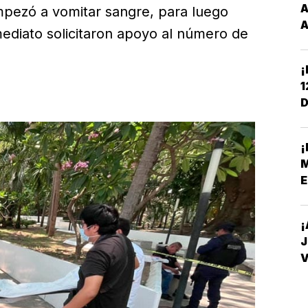
A
ezó a vomitar sangre, para luego
A
ediato solicitaron apoyo al número de
¡
1
D
C
¡
M
E
¡
J
V
D