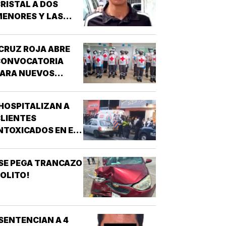
RISTAL A DOS
ENORES Y LAS
IOLÓ!
CRUZ ROJA ABRE
CONVOCATORIA
PARA NUEVOS
SPIRANTES A
ÉCNICO EN
HOSPITALIZAN A
URGENCIAS
LIENTES
ÉDICAS!
NTOXICADOS EN EL
AR “LA CALLE” DE
RIZABA!
SE PEGA TRANCAZO
OLITO!
SENTENCIAN A 4