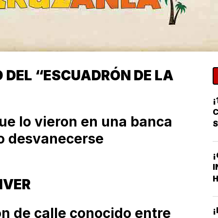
O DEL “ESCUADRÓN DE LA
¡
C
ue lo vieron en una banca
go desvanecerse
¡
I
H
TIVER
F
F
n de calle conocido entre