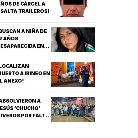
ÑOS DE CÁRCEL A
SALTA TRAILEROS!
BUSCAN A NIÑA DE
2 AÑOS
ESAPARECIDA EN
OATZINTLA !
LOCALIZAN
UERTO A IRINEO EN
L ANEXO!
ABSOLVIERON A
ESÚS ‘CHUCHO’
IVEROS POR FALTA
E PRUEBAS!