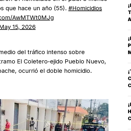
¡
os que hace un año (55).
#Homicidios
T
er.com/AwMTWt0MJg
May 15, 2026
¡
P
medio del tráfico intenso sobre
E
ramo El Coletero-ejido Pueblo Nuevo,
che, ocurrió el doble homicidio.
¡
C
¡
C
L