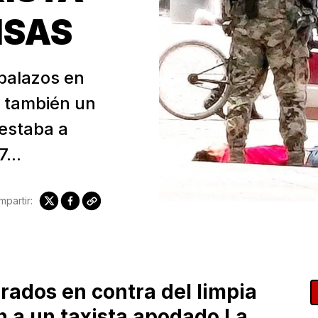
ISAS
 balazos en
 también un
estaba a
...
partir:
rados en contra del limpia
n a un taxista apodado La