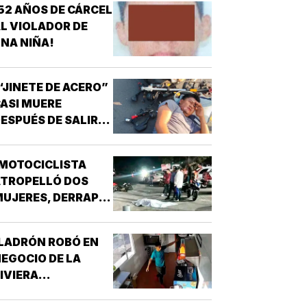
52 AÑOS DE CÁRCEL
L VIOLADOR DE
NA NIÑA!
“JINETE DE ACERO”
ASI MUERE
ESPUÉS DE SALIR
E LA CHAMBA!
MOTOCICLISTA
ATROPELLÓ DOS
UJERES, DERRAPÓ
 SE MATÓ!
LADRÓN ROBÓ EN
EGOCIO DE LA
IVIERA
VERACRUZANA!