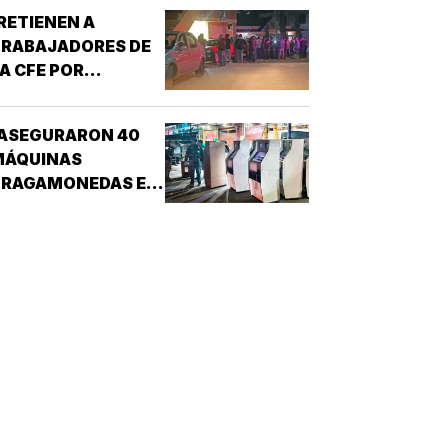
RETIENEN A
TRABAJADORES DE
A CFE POR
CONFUNDIRLOS CON
ELINCUENTES!
¡ASEGURARON 40
MÁQUINAS
TRAGAMONEDAS EN
EL MERCADO
MALIBRÁN!