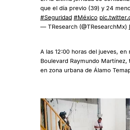
que el día previo (39) y 24 men
#Seguridad
#México
pic.twitt
— TResearch (@TResearchMx)
A las 12:00 horas del jueves, en 
Boulevard Raymundo Martínez, t
en zona urbana de Álamo Temapa