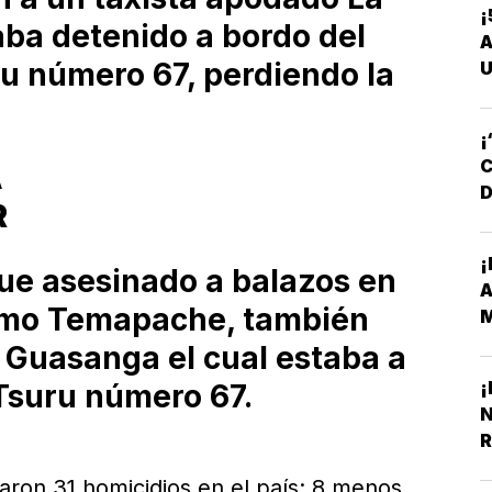
¡
aba detenido a bordo del
A
u número 67, perdiendo la
U
¡
C
A
D
R
D
¡
fue asesinado a balazos en
amo Temapache, también
M
Y
 Guasanga el cual estaba a
¡
 Tsuru número 67.
N
R
izaron 31 homicidios en el país: 8 menos