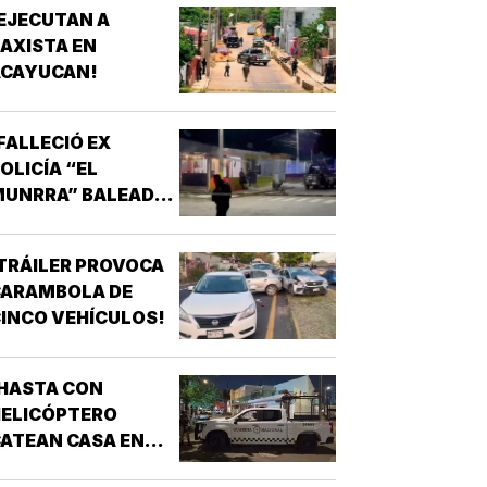
EJECUTAN A
AXISTA EN
ACAYUCAN!
FALLECIÓ EX
OLICÍA “EL
MUNRRA” BALEADO
N SU CANTINA DE
AMATLÁN!
TRÁILER PROVOCA
CARAMBOLA DE
INCO VEHÍCULOS!
HASTA CON
HELICÓPTERO
ATEAN CASA EN
AGUNA REAL!