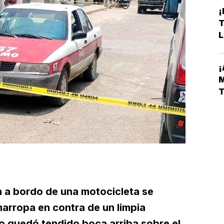
¡
L
D
 a bordo de una motocicleta se
arropa en contra de un limpia
po quedó tendido boca arriba sobre el