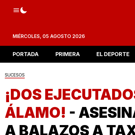
MIÉRCOLES, 05 AGOSTO 2026
PORTADA
PRIMERA
EL DEPORTE
SUCESOS
¡DOS EJECUTADO
ÁLAMO!
- ASESI
A BALAZOS A TA