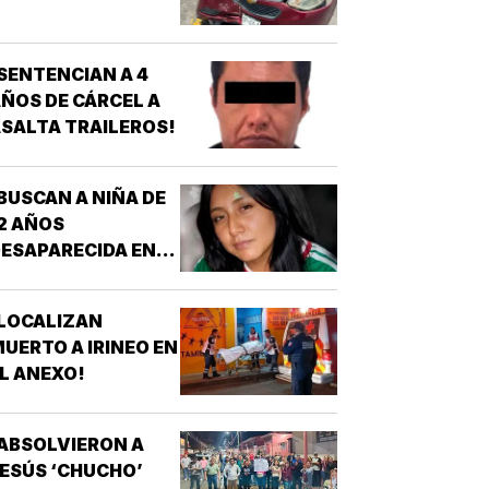
SENTENCIAN A 4
ÑOS DE CÁRCEL A
SALTA TRAILEROS!
BUSCAN A NIÑA DE
2 AÑOS
ESAPARECIDA EN
OATZINTLA !
LOCALIZAN
UERTO A IRINEO EN
L ANEXO!
ABSOLVIERON A
ESÚS ‘CHUCHO’