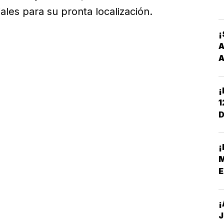
ales para su pronta localización.
¡
A
A
¡
1
D
C
¡
M
E
¡
J