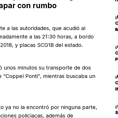
capar con rumbo
F
F
C
rte a las autoridades, que acudió al
M
V
imadamente a las 21:30 horas, a bordo
o 2018, y placas SCG1B del estado.
¡
A
ó unos minutos su transporte de dos
T
e “Coppel Ponti”, mientras buscaba un
¡
C
M
I
B
O
¡
to ya no la encontró por ninguna parte,
S
aciones policíacas, además de