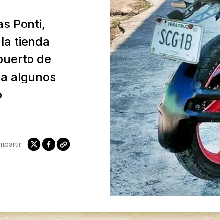
s Ponti,
 la tienda
puerto de
ba algunos
o
partir: