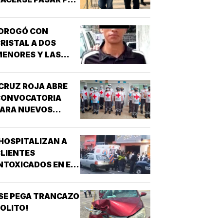
UNCIONARIO DE LA
GE!
¡DROGÓ CON
RISTAL A DOS
ENORES Y LAS
IOLÓ!
CRUZ ROJA ABRE
CONVOCATORIA
PARA NUEVOS
SPIRANTES A
ÉCNICO EN
HOSPITALIZAN A
URGENCIAS
LIENTES
ÉDICAS!
NTOXICADOS EN EL
AR “LA CALLE” DE
RIZABA!
SE PEGA TRANCAZO
OLITO!