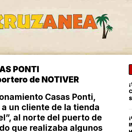
AS PONTI
portero de NOTIVER
¡
C
cionamiento Casas Ponti,
 a un cliente de la tienda
”, al norte del puerto de
¡
I
do que realizaba algunos
H