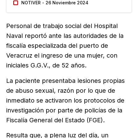
NOTIVER
26 Noviembre 2024
Secretaría de Salud, revela un incremento de
casos de lesiones por violencia sexual en
niñas…
Personal de trabajo social del Hospital
Naval reportó ante las autoridades de la
fiscalía especializada del puerto de
Veracruz el ingreso de una mujer, con
iniciales G.G.V., de 52 años.
La paciente presentaba lesiones propias
de abuso sexual, razón por lo que de
inmediato se activaron los protocolos de
investigación por parte de policías de la
Fiscalía General del Estado (FGE).
Resulta que, a plena luz del día, un