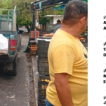
¡
A
A
¡
1
D
C
¡
M
E
¡
J