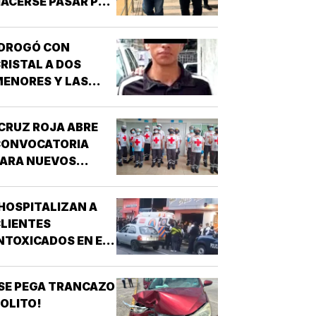
ACERSE PASAR POR
UNCIONARIO DE LA
GE!
¡DROGÓ CON
RISTAL A DOS
ENORES Y LAS
IOLÓ!
CRUZ ROJA ABRE
CONVOCATORIA
PARA NUEVOS
SPIRANTES A
ÉCNICO EN
HOSPITALIZAN A
URGENCIAS
LIENTES
ÉDICAS!
NTOXICADOS EN EL
AR “LA CALLE” DE
RIZABA!
SE PEGA TRANCAZO
OLITO!