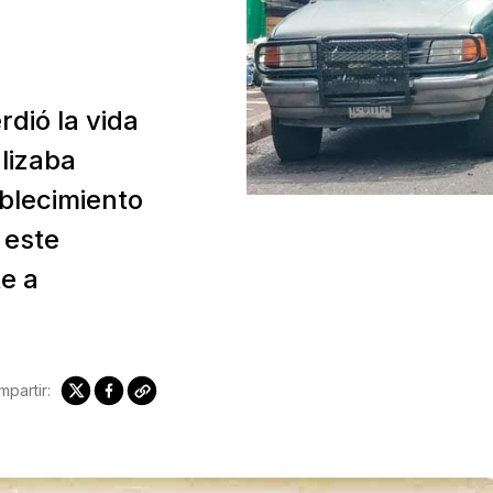
dió la vida
lizaba
blecimiento
 este
e a
partir: