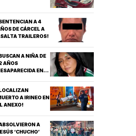
SENTENCIAN A 4
ÑOS DE CÁRCEL A
SALTA TRAILEROS!
BUSCAN A NIÑA DE
2 AÑOS
ESAPARECIDA EN
OATZINTLA !
LOCALIZAN
UERTO A IRINEO EN
L ANEXO!
ABSOLVIERON A
ESÚS ‘CHUCHO’