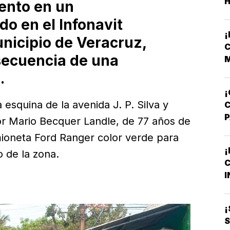
H
ento en un
F
o en el Infonavit
F
nicipio de Veracruz,
C
ecuencia de una
M
V
.
¡
esquina de la avenida J. P. Silva y
or Mario Becquer Landle, de 77 años de
A
ioneta Ford Ranger color verde para
T
¡
 de la zona.
C
M
I
B
O
¡
S