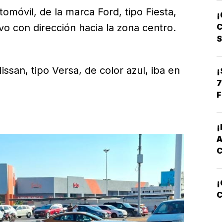
C
omóvil, de la marca Ford, tipo Fiesta,
¡
L
C
o con dirección hacia la zona centro.
ssan, tipo Versa, de color azul, iba en
¡
7
F
¡
C