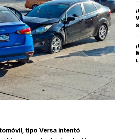
V
S
L
tomóvil, tipo Versa intentó