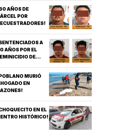
ONTRA OTRO DE
60 AÑOS DE
OS AZULES EN LA
ÁRCEL POR
TAMPIQUERA
SECUESTRADORES!
SENTENCIADOS A
0 AÑOS POR EL
EMINICIDIO DE
YASARED!
¡POBLANO MURIÓ
AHOGADO EN
CAZONES!
CHOQUECITO EN EL
ENTRO HISTÓRICO!