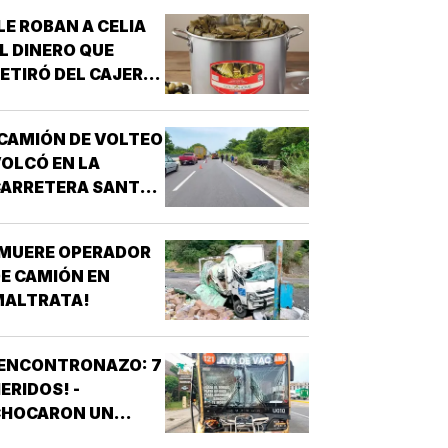
LE ROBAN A CELIA
L DINERO QUE
ETIRÓ DEL CAJERO
 LOS TAMALES DE
MASA!
CAMIÓN DE VOLTEO
OLCÓ EN LA
CARRETERA SANTA
E-PASO DEL TORO!
¡MUERE OPERADOR
E CAMIÓN EN
MALTRATA!
¡ENCONTRONAZO: 7
ERIDOS! -
CHOCARON UN
AUTOBÚS ULUA