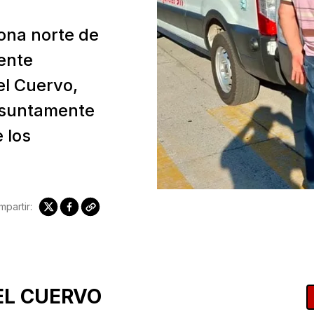
zona norte de
ente
el Cuervo,
esuntamente
 los
partir:
EL CUERVO