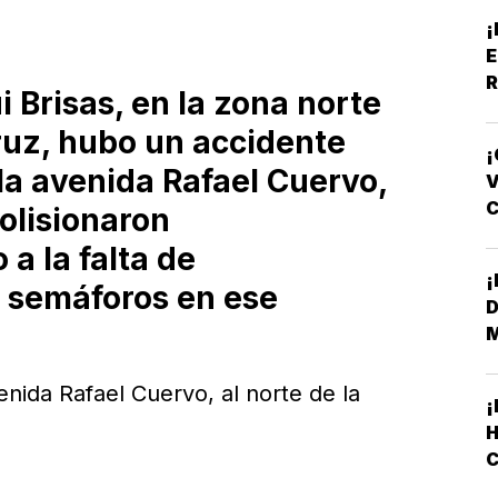
¡
E
R
i Brisas, en la zona norte
Y
ruz, hubo un accidente
¡
la avenida Rafael Cuervo,
V
olisionaron
F
a la falta de
 semáforos en ese
D
enida Rafael Cuervo, al norte de la
H