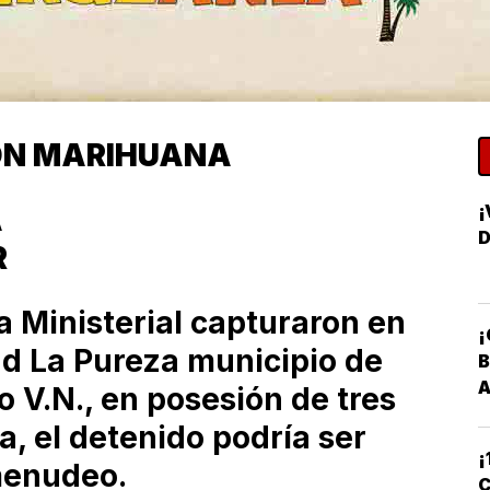
CON MARIHUANA
¡
A
D
R
ía Ministerial capturaron en
¡
ad La Pureza municipio de
B
 V.N., en posesión de tres
, el detenido podría ser
¡
menudeo.
C