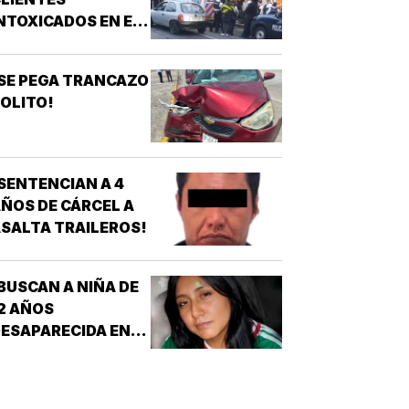
ÉDICAS!
NTOXICADOS EN EL
AR “LA CALLE” DE
RIZABA!
SE PEGA TRANCAZO
OLITO!
SENTENCIAN A 4
ÑOS DE CÁRCEL A
SALTA TRAILEROS!
BUSCAN A NIÑA DE
2 AÑOS
ESAPARECIDA EN
OATZINTLA !