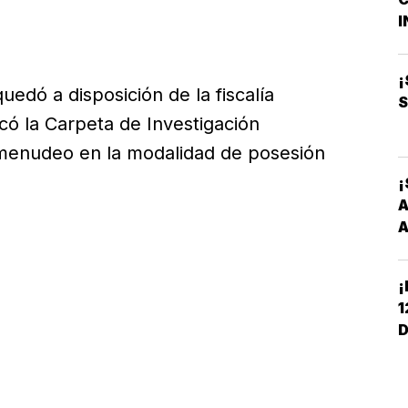
M
I
B
O
¡
quedó a disposición de la fiscalía
S
có la Carpeta de Investigación
omenudeo en la modalidad de posesión
¡
A
A
¡
1
D
C