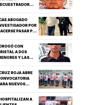
SECUESTRADOR
CORDOBÉS!
CAE ABOGADO
NVESTIGADOR POR
ACERSE PASAR POR
UNCIONARIO DE LA
GE!
¡DROGÓ CON
RISTAL A DOS
ENORES Y LAS
IOLÓ!
CRUZ ROJA ABRE
CONVOCATORIA
PARA NUEVOS
SPIRANTES A
ÉCNICO EN
HOSPITALIZAN A
URGENCIAS
LIENTES