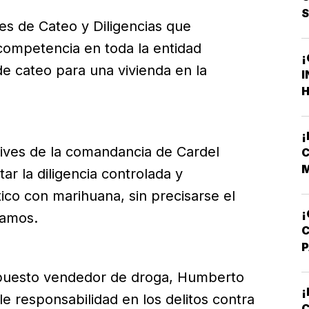
s de Cateo y Diligencias que
 competencia en toda la entidad
¡
e cateo para una vivienda en la
I
H
F
F
tives de la comandancia de Cardel
C
M
ar la diligencia controlada y
V
tico con marihuana, sin precisarse el
¡
ramos.
A
supuesto vendedor de droga, Humberto
T
¡
e responsabilidad en los delitos contra
C