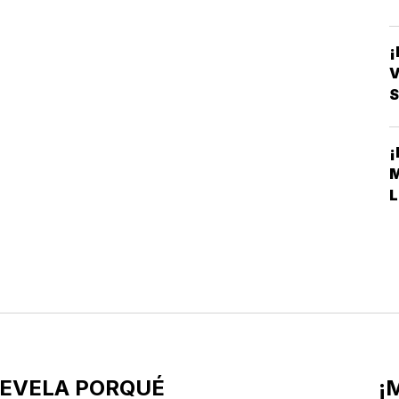
V
S
L
REVELA PORQUÉ
¡