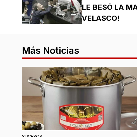
LE BESÓ LA M
VELASCO!
Más Noticias
SUCESOS