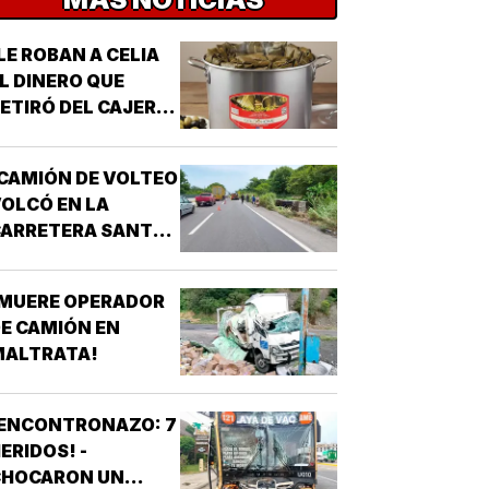
LE ROBAN A CELIA
L DINERO QUE
ETIRÓ DEL CAJERO
 LOS TAMALES DE
MASA!
CAMIÓN DE VOLTEO
OLCÓ EN LA
CARRETERA SANTA
E-PASO DEL TORO!
¡MUERE OPERADOR
E CAMIÓN EN
MALTRATA!
¡ENCONTRONAZO: 7
ERIDOS! -
CHOCARON UN