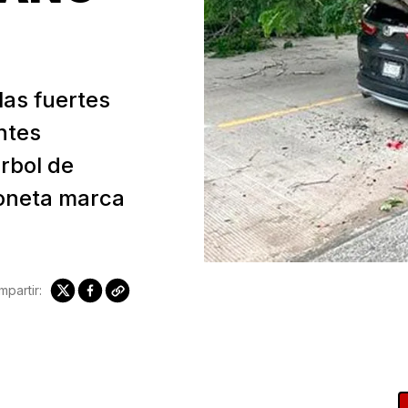
las fuertes
ntes
árbol de
oneta marca
partir: