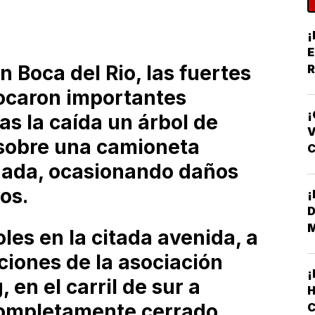
¡
E
n Boca del Rio, las fuertes
R
Y
ocaron importantes
¡
las la caída un árbol de
V
sobre una camioneta
F
ada, ocasionando daños
os.
D
oles en la citada avenida, a
aciones de la asociación
en el carril de sur a
H
completamente cerrado,