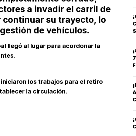
tores a invadir el carril de
C
¡
 continuar su trayecto, lo
L
C
gestión de vehículos.
pal llegó al lugar para acordonar la
¡
entes.
7
F
niciaron los trabajos para el retiro
tablecer la circulación.
¡
C