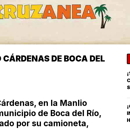
 CÁRDENAS DE BOCA DEL
¡
C
Cárdenas, en la Manlio
¡
unicipio de Boca del Río,
I
H
ado por su camioneta,
F