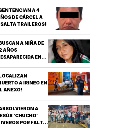
SENTENCIAN A 4
ÑOS DE CÁRCEL A
SALTA TRAILEROS!
BUSCAN A NIÑA DE
2 AÑOS
ESAPARECIDA EN
OATZINTLA !
LOCALIZAN
UERTO A IRINEO EN
L ANEXO!
ABSOLVIERON A
ESÚS ‘CHUCHO’
IVEROS POR FALTA
E PRUEBAS!