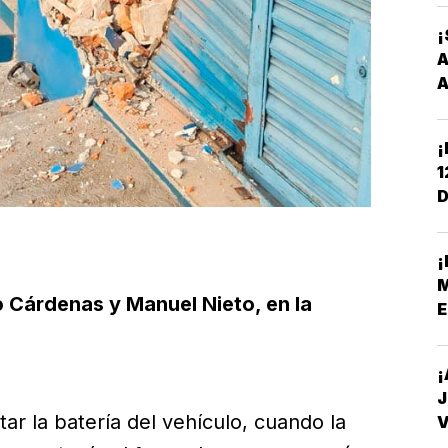
¡
A
A
¡
1
D
C
¡
M
o Cárdenas y Manuel Nieto, en la
E
¡
J
r la batería del vehículo, cuando la
V
D