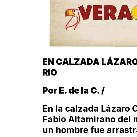
EN CALZADA LÁZARO
RIO
Por E. de la C. /
En la calzada Lázaro 
Fabio Altamirano del m
un hombre fue arrastr