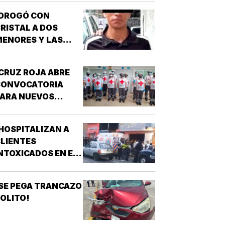
GE!
¡DROGÓ CON
RISTAL A DOS
ENORES Y LAS
IOLÓ!
CRUZ ROJA ABRE
CONVOCATORIA
PARA NUEVOS
SPIRANTES A
ÉCNICO EN
HOSPITALIZAN A
URGENCIAS
LIENTES
ÉDICAS!
NTOXICADOS EN EL
AR “LA CALLE” DE
RIZABA!
SE PEGA TRANCAZO
OLITO!