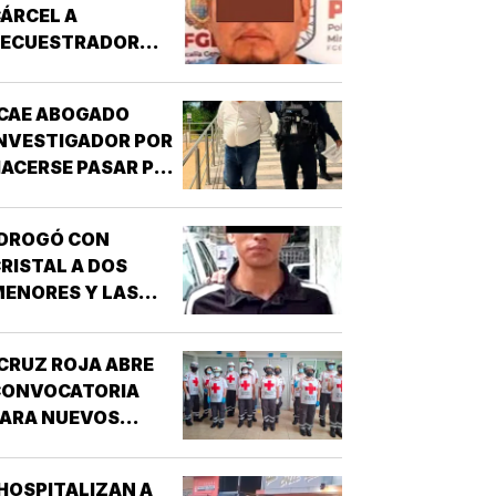
ÁRCEL A
SECUESTRADOR
CORDOBÉS!
CAE ABOGADO
NVESTIGADOR POR
ACERSE PASAR POR
UNCIONARIO DE LA
GE!
¡DROGÓ CON
RISTAL A DOS
ENORES Y LAS
IOLÓ!
CRUZ ROJA ABRE
CONVOCATORIA
PARA NUEVOS
SPIRANTES A
ÉCNICO EN
HOSPITALIZAN A