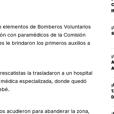
C
M
I
B
O
on elementos de Bomberos Voluntarios
¡
S
ión con paramédicos de la Comisión
 le brindaron los primeros auxilios a
¡
A
A
s rescatistas la trasladaron a un hospital
n médica especializada, donde quedó
¡
ebé.
1
D
C
cos acudieron para abanderar la zona,
¡