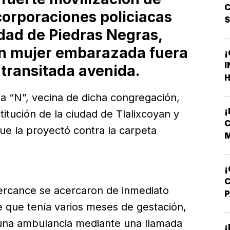
C
corporaciones policiacas
lidad de Piedras Negras,
en mujer embarazada fuera
¡
I
 transitada avenida.
H
F
ia “N”, vecina de dicha congregación,
F
titución de la ciudad de Tlalixcoyan y
C
ue la proyectó contra la carpeta
M
V
¡
ercance se acercaron de inmediato
A
de que tenía varios meses de gestación,
T
 una ambulancia mediante una llamada
¡