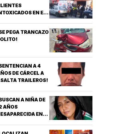
URGENCIAS
LIENTES
ÉDICAS!
NTOXICADOS EN EL
AR “LA CALLE” DE
RIZABA!
SE PEGA TRANCAZO
OLITO!
SENTENCIAN A 4
ÑOS DE CÁRCEL A
SALTA TRAILEROS!
BUSCAN A NIÑA DE
2 AÑOS
ESAPARECIDA EN
OATZINTLA !
LOCALIZAN