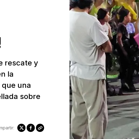
!
e rescate y
n la
e que una
llada sobre
partir: