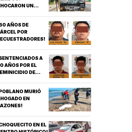
CHOCARON UN
AUTOBÚS ULUA
ONTRA OTRO DE
60 AÑOS DE
OS AZULES EN LA
ÁRCEL POR
TAMPIQUERA
SECUESTRADORES!
SENTENCIADOS A
0 AÑOS POR EL
EMINICIDIO DE
YASARED!
¡POBLANO MURIÓ
AHOGADO EN
CAZONES!
CHOQUECITO EN EL
ENTRO HISTÓRICO!