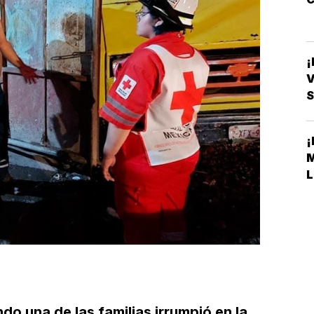
V
S
L
do una de las familias irrumpió en la