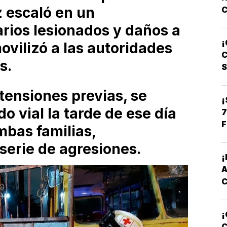
 escaló en un
rios lesionados y daños a
C
¡
movilizó a las autoridades
L
C
s.
 tensiones previas, se
¡
o vial la tarde de ese día
7
F
mbas familias,
erie de agresiones.
¡
C