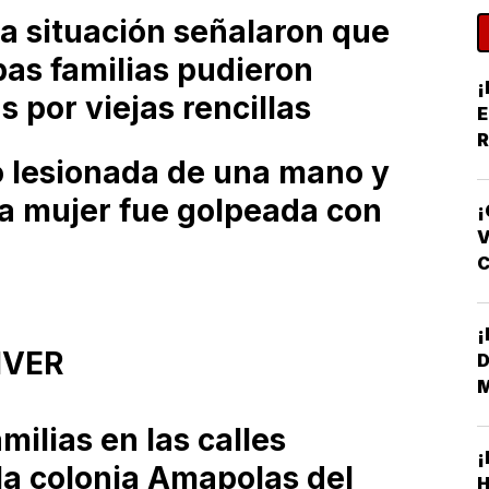
la situación señalaron que
bas familias pudieron
¡
 por viejas rencillas
E
R
o lesionada de una mano y
Y
ra mujer fue golpeada con
¡
V
F
IVER
D
milias en las calles
la colonia Amapolas del
H