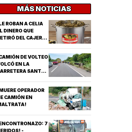
MÁS NOTICIAS
LE ROBAN A CELIA
L DINERO QUE
ETIRÓ DEL CAJERO
 LOS TAMALES DE
MASA!
CAMIÓN DE VOLTEO
OLCÓ EN LA
CARRETERA SANTA
E-PASO DEL TORO!
¡MUERE OPERADOR
E CAMIÓN EN
MALTRATA!
¡ENCONTRONAZO: 7
ERIDOS! -