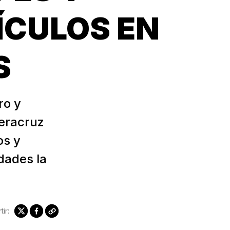
ÍCULOS EN
S
ro y
Veracruz
os y
idades la
ir: