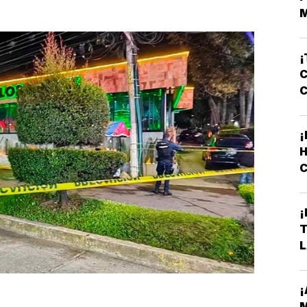
E
¡
C
¡
C
L
¡
L
D