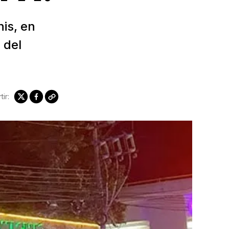
is, en
 del
ir: