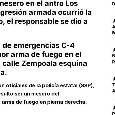
mesero en el antro Los
D
D
agresión armada ocurrió la
 el responsable se dio a
¡
M
Y
a de emergencias C-4
¡
por arma de fuego en el
N
la calle Zempoala esquina
R
a.
¡
T
 oficiales de la policía estatal (SSP),
resultó ser un mesero del
r arma de fuego en pierna derecha.
¡
P