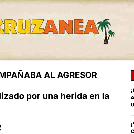
MPAÑABA AL AGRESOR
¡
lizado por una herida en la
A
U
¡
R
C