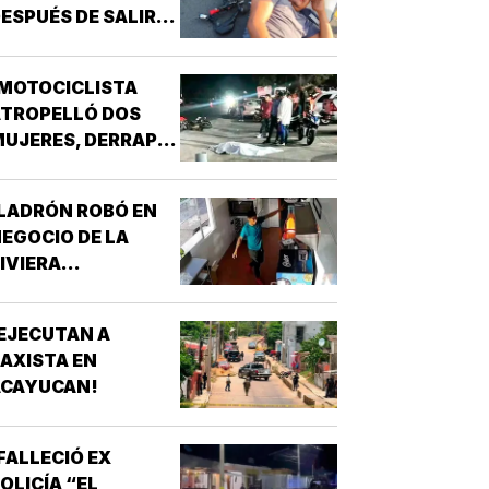
ESPUÉS DE SALIR
E LA CHAMBA!
MOTOCICLISTA
ATROPELLÓ DOS
UJERES, DERRAPÓ
 SE MATÓ!
LADRÓN ROBÓ EN
EGOCIO DE LA
IVIERA
VERACRUZANA!
EJECUTAN A
AXISTA EN
ACAYUCAN!
FALLECIÓ EX
OLICÍA “EL