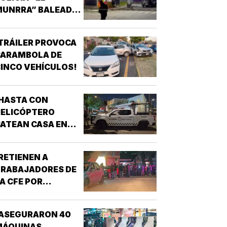
MUNRRA” BALEADO
N SU CANTINA DE
AMATLÁN!
TRÁILER PROVOCA
CARAMBOLA DE
INCO VEHÍCULOS!
HASTA CON
HELICÓPTERO
ATEAN CASA EN
AGUNA REAL!
RETIENEN A
TRABAJADORES DE
A CFE POR
CONFUNDIRLOS CON
ELINCUENTES!
¡ASEGURARON 40
MÁQUINAS