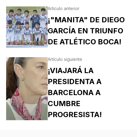
Artículo anterior
¡"MANITA" DE DIEGO
GARCÍA EN TRIUNFO
DE ATLÉTICO BOCA!
Artículo siguiente
¡VIAJARÁ LA
PRESIDENTA A
BARCELONA A
CUMBRE
PROGRESISTA!