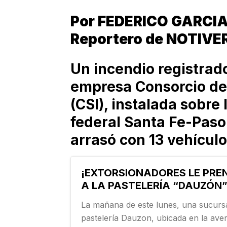
Por FEDERICO GARCI
Reportero de NOTIVE
Un incendio registrado
empresa Consorcio de 
(CSI), instalada sobre
federal Santa Fe-Paso 
arrasó con 13 vehícul
¡EXTORSIONADORES LE PRE
A LA PASTELERÍA “DAUZÓN”
La mañana de este lunes, una sucursa
pastelería Dauzon, ubicada en la ave