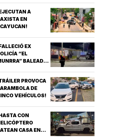
EJECUTAN A
AXISTA EN
ACAYUCAN!
FALLECIÓ EX
OLICÍA “EL
MUNRRA” BALEADO
N SU CANTINA DE
AMATLÁN!
TRÁILER PROVOCA
CARAMBOLA DE
INCO VEHÍCULOS!
HASTA CON
HELICÓPTERO
ATEAN CASA EN