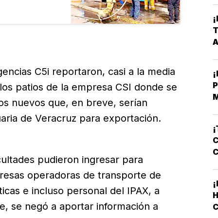
ida por un
or sujetos que
¡
T
encias C5i reportaron, casi a la media
¡
P
 los patios de la empresa CSI donde se
os nuevos que, en breve, serían
E
aria de Veracruz para exportación.
¡
C
cultades pudieron ingresar para
presas operadoras de transporte de
¡
cas e incluso personal del IPAX, a
e, se negó a aportar información a
C