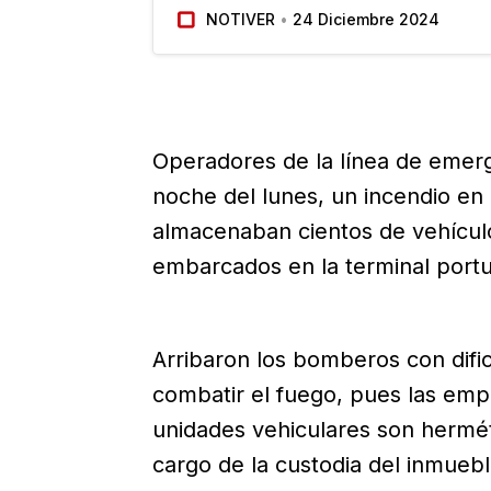
Noviembre en Poza Rica, fue consum
NOTIVER
24 Diciembre 2024
incendio, presuntamente provocado p
atentaron contra el establecimiento…
Operadores de la línea de emerg
noche del lunes, un incendio en
almacenaban cientos de vehícul
embarcados en la terminal portu
Arribaron los bomberos con difi
combatir el fuego, pues las em
unidades vehiculares son herméti
cargo de la custodia del inmuebl