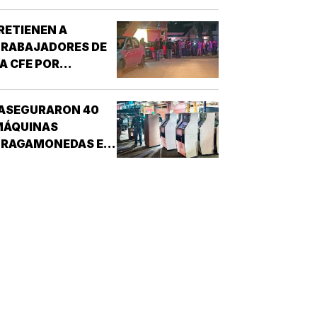
AGUNA REAL!
RETIENEN A
TRABAJADORES DE
A CFE POR
CONFUNDIRLOS CON
ELINCUENTES!
¡ASEGURARON 40
MÁQUINAS
TRAGAMONEDAS EN
EL MERCADO
MALIBRÁN!