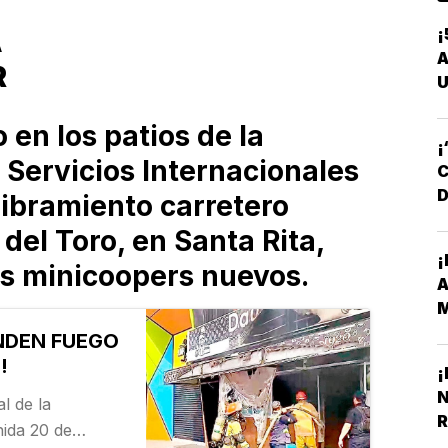
¡
A
A
R
U
 en los patios de la
¡
Servicios Internacionales
C
D
 libramiento carretero
D
del Toro, en Santa Rita,
¡
os minicoopers nuevos.
M
Y
NDEN FUEGO
!
¡
N
l de la
R
nida 20 de