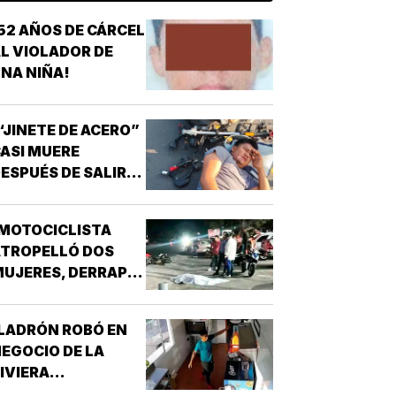
52 AÑOS DE CÁRCEL
L VIOLADOR DE
NA NIÑA!
“JINETE DE ACERO”
ASI MUERE
ESPUÉS DE SALIR
E LA CHAMBA!
MOTOCICLISTA
ATROPELLÓ DOS
UJERES, DERRAPÓ
 SE MATÓ!
LADRÓN ROBÓ EN
EGOCIO DE LA
IVIERA
VERACRUZANA!