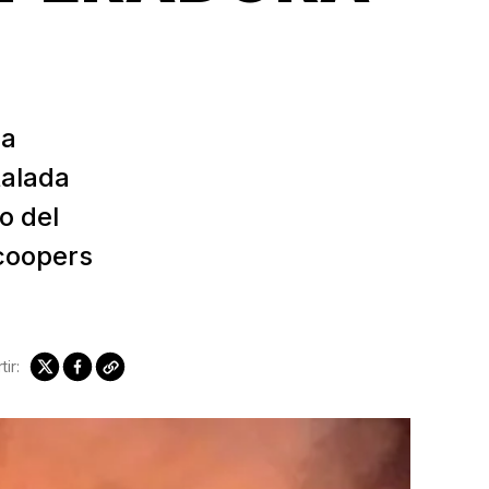
sa
talada
o del
icoopers
ir: