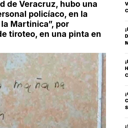
ad de Veracruz, hubo una
V
rsonal policíaco, en la
F
la Martinica”, por
 tiroteo, en una pinta en
D
H
C
¡
L
C
¡