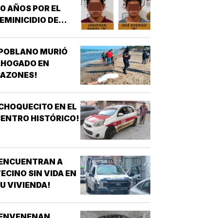
0 AÑOS POR EL
EMINICIDIO DE
YASARED!
¡POBLANO MURIÓ
AHOGADO EN
CAZONES!
CHOQUECITO EN EL
ENTRO HISTÓRICO!
¡ENCUENTRAN A
ECINO SIN VIDA EN
U VIVIENDA!
¡ENVENENAN