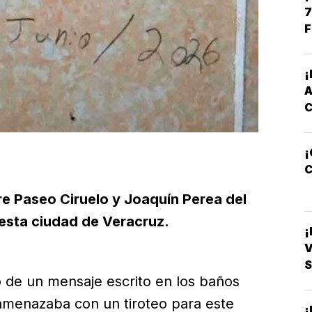
7
F
¡
C
re Paseo Ciruelo y Joaquín Perea del
 esta ciudad de Veracruz.
V
S
go de un mensaje escrito en los baños
 amenazaba con un tiroteo para este