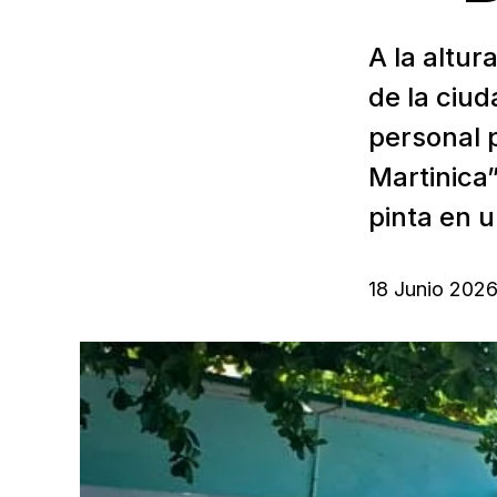
A la altur
de la ciu
personal p
Martinica
pinta en u
18 Junio 202