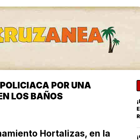
POLICIACA POR UNA
EN LOS BAÑOS
¡
E
R
Y
onamiento Hortalizas, en la
¡