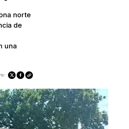
zona norte
ncia de
en una
ir: