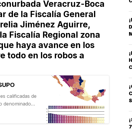
conurbada Veracruz-Boca
F
lar de la Fiscalía General
relia Jiménez Aguirre,
D
 la Fiscalía Regional zona
que haya avance en los
e todo en los robos a
H
C
 SUPO
¡
L
C
es calificadas de
dio denominado
uradurías y
o actualizado al
¡
7