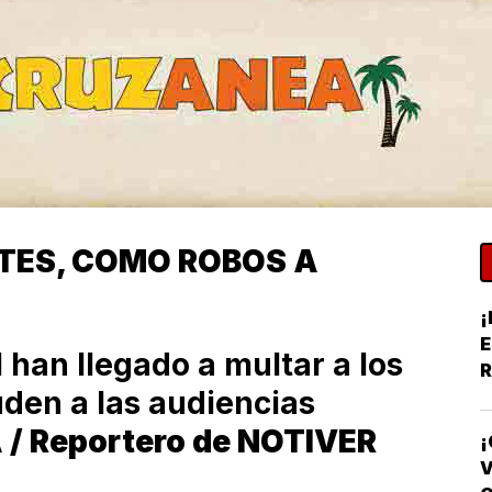
TES, COMO ROBOS A
¡
E
 han llegado a multar a los
R
uden a las audiencias
Y
 / Reportero de NOTIVER
¡
V