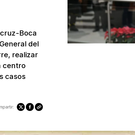
acruz-Boca
a General del
re, realizar
a centro
s casos
partir: