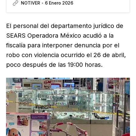
NOTIVER
6 Enero 2026
tras detectar un déficit de elementos y
certificaciones, previo a la primera Mesa de
Seguridad realizada…
El personal del departamento jurídico de
SEARS Operadora México acudió a la
fiscalía para interponer denuncia por el
robo con violencia ocurrido el 26 de abril,
poco después de las 19:00 horas.