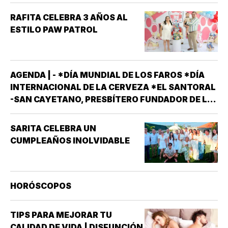
RAFITA CELEBRA 3 AÑOS AL
ESTILO PAW PATROL
AGENDA | - *DÍA MUNDIAL DE LOS FAROS *DÍA
INTERNACIONAL DE LA CERVEZA *EL SANTORAL
-SAN CAYETANO, PRESBÍTERO FUNDADOR DE LA
ORDEN DE LOS TEATINOS. SANTOS Y MÁRTIRES
SIXTO II PAPA MÁRTIR Y SUS DISCÍPULOS
SARITA CELEBRA UN
FELICÍSIMO Y AGAPITO. SAN MIGUEL DE LA
CUMPLEAÑOS INOLVIDABLE
MORA…
HORÓSCOPOS
TIPS PARA MEJORAR TU
CALIDAD DE VIDA | DISFUNCIÓN