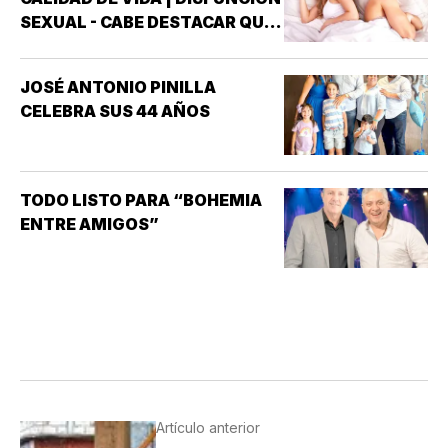
SEXUAL - CABE DESTACAR QUE
UNO DE LOS TRASTORNOS
SEXUALES QUE MAYOR
JOSÉ ANTONIO PINILLA
INTERÉS HA GENERADO PARA
CELEBRA SUS 44 AÑOS
LA INVESTIGACIÓN DE NUEVOS
MEDICAMENTOS ES LA
DISFUNCIÓN ERÉCTIL
(INCAPACIDAD DE ALCANZAR
TODO LISTO PARA “BOHEMIA
Y/O MANTENER…
ENTRE AMIGOS”
Artículo anterior