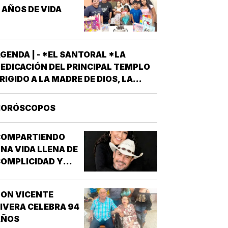
INCAPACIDAD DE
 AÑOS DE VIDA
ALCANZAR Y/O
MANTENER…
GENDA | - *EL SANTORAL *LA
EDICACIÓN DEL PRINCIPAL TEMPLO
RIGIDO A LA MADRE DE DIOS, LA
RAN BASÍLICA LIBERIANA DE SANTA
ARÍA LA MAYOR EN ROMA. NUESTRA
HORÓSCOPOS
EÑORA DE LAS NIEVES *SANTOS
MIGDIO OBISPO Y OSWALDO, REY DE
COMPARTIENDO
NGLATERRA *EL EVANGELIO
NA VIDA LLENA DE
SEGÚN…
OMPLICIDAD Y
LEGRÍA...
ON VICENTE
IVERA CELEBRA 94
AÑOS