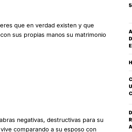
(
5
jeres que en verdad existen y que
A
con sus propias manos su matrimonio
D
E
G
M
S
E
I
U
C
A
D
abras negativas, destructivas para su
R
 y vive comparando a su esposo con