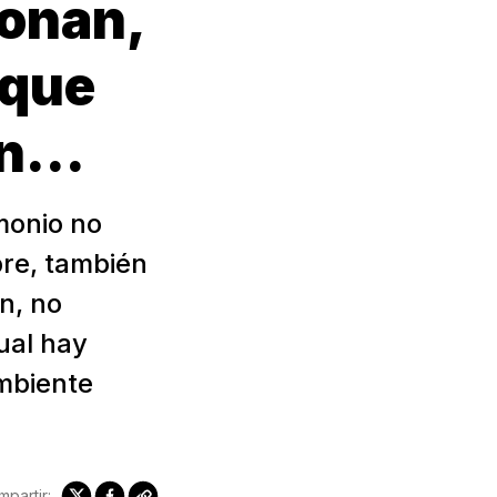
ionan,
 que
n...
imonio no
bre, también
n, no
ual hay
mbiente
partir: