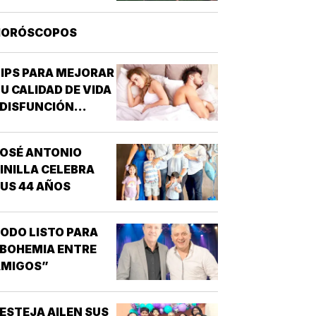
HORÓSCOPOS
IPS PARA MEJORAR
U CALIDAD DE VIDA
 DISFUNCIÓN
EXUAL - CABE
ESTACAR QUE UNO
OSÉ ANTONIO
E LOS
INILLA CELEBRA
TRASTORNOS
US 44 AÑOS
EXUALES QUE
AYOR INTERÉS HA
ENERADO PARA LA
ODO LISTO PARA
NVESTIGACIÓN DE
BOHEMIA ENTRE
NUEVOS
AMIGOS”
MEDICAMENTOS ES
A DISFUNCIÓN
RÉCTIL
ESTEJA AILEN SUS