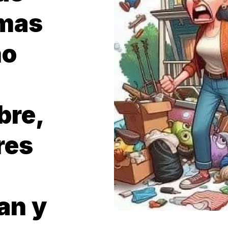
emas
no
bre,
res
an y