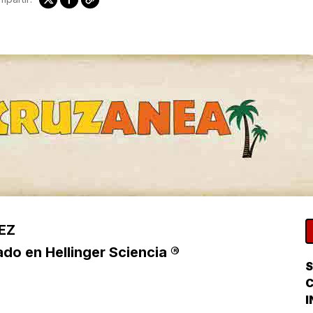
EZ
ado en Hellinger Sciencia ®
S
I