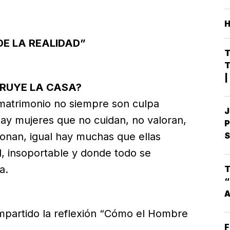
DE LA REALIDAD”
T
T
|
RUYE LA CASA?
S
D
l matrimonio no siempre son culpa
J
D
ay mujeres que no cuidan, no valoran,
P
S
ionan, igual hay muchas que ellas
S
M
, insoportable y donde todo se
G
a.
T
I
“
mpartido la reflexión “Cómo el Hombre
L
E
F