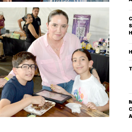
S
H
T
C