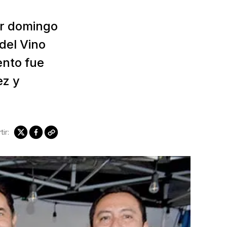
er domingo
del Vino
ento fue
ez y
ir: