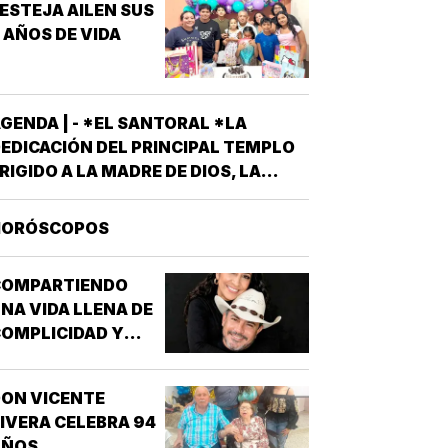
ESTEJA AILEN SUS
 AÑOS DE VIDA
GENDA | - *EL SANTORAL *LA
EDICACIÓN DEL PRINCIPAL TEMPLO
RIGIDO A LA MADRE DE DIOS, LA
RAN BASÍLICA LIBERIANA DE SANTA
ARÍA LA MAYOR EN ROMA. NUESTRA
HORÓSCOPOS
EÑORA DE LAS NIEVES *SANTOS
MIGDIO OBISPO Y OSWALDO, REY DE
COMPARTIENDO
NGLATERRA *EL EVANGELIO
NA VIDA LLENA DE
SEGÚN…
OMPLICIDAD Y
LEGRÍA...
ON VICENTE
IVERA CELEBRA 94
AÑOS