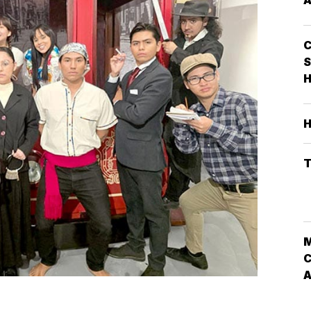
S
H
T
C