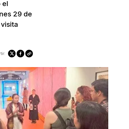
 el
ernes 29 de
visita
ir: