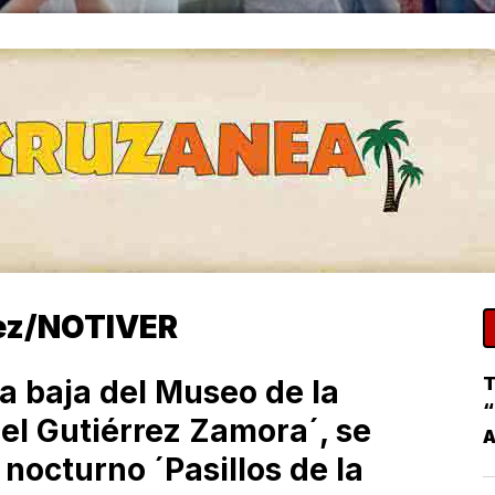
pez/NOTIVER
T
ta baja del Museo de la
“
l Gutiérrez Zamora´, se
 nocturno ´Pasillos de la