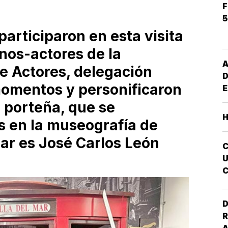
F
5
articiparon en esta visita
nos-actores de la
A
e Actores, delegación
D
momentos y personificaron
E
G
a porteña, que se
M
 en la museografía de
S
E
ular es José Carlos León
I
U
C
A
D
R