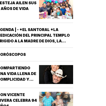
ESTEJA AILEN SUS
 AÑOS DE VIDA
GENDA | - *EL SANTORAL *LA
EDICACIÓN DEL PRINCIPAL TEMPLO
RIGIDO A LA MADRE DE DIOS, LA
RAN BASÍLICA LIBERIANA DE SANTA
ARÍA LA MAYOR EN ROMA. NUESTRA
HORÓSCOPOS
EÑORA DE LAS NIEVES *SANTOS
MIGDIO OBISPO Y OSWALDO, REY DE
COMPARTIENDO
NGLATERRA *EL EVANGELIO
NA VIDA LLENA DE
SEGÚN…
OMPLICIDAD Y
LEGRÍA...
ON VICENTE
IVERA CELEBRA 94
AÑOS