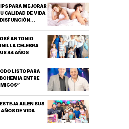
IPS PARA MEJORAR
U CALIDAD DE VIDA
 DISFUNCIÓN
EXUAL - CABE
ESTACAR QUE UNO
OSÉ ANTONIO
E LOS
INILLA CELEBRA
TRASTORNOS
US 44 AÑOS
EXUALES QUE
AYOR INTERÉS HA
ENERADO PARA LA
ODO LISTO PARA
NVESTIGACIÓN DE
BOHEMIA ENTRE
NUEVOS
AMIGOS”
MEDICAMENTOS ES
A DISFUNCIÓN
RÉCTIL
ESTEJA AILEN SUS
INCAPACIDAD DE
 AÑOS DE VIDA
ALCANZAR Y/O
MANTENER…