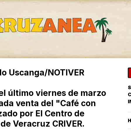
ardo Uscanga/NOTIVER
S
l último viernes de marzo
rada venta del "Café con
I
ado por El Centro de
l de Veracruz CRIVER.