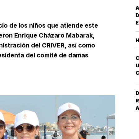
A
D
E
io de los niños que atiende este
G
vieron Enrique Cházaro Mabarak,
M
nistración del CRIVER, así como
S
E
esidenta del comité de damas
I
U
C
A
D
R