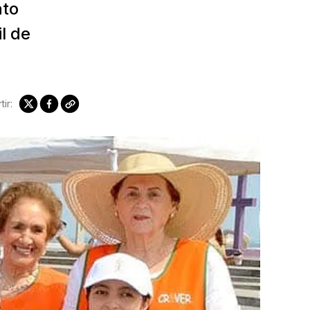
nto
l de
ir: