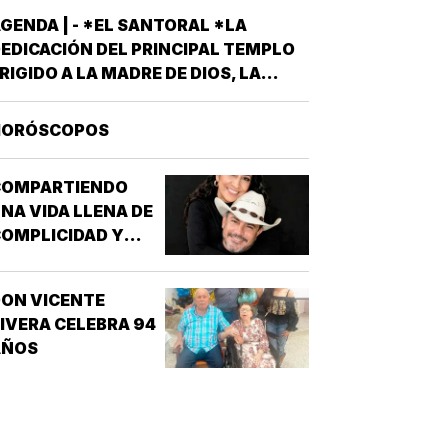
GENDA | - *EL SANTORAL *LA
EDICACIÓN DEL PRINCIPAL TEMPLO
RIGIDO A LA MADRE DE DIOS, LA
RAN BASÍLICA LIBERIANA DE SANTA
ARÍA LA MAYOR EN ROMA. NUESTRA
HORÓSCOPOS
EÑORA DE LAS NIEVES *SANTOS
MIGDIO OBISPO Y OSWALDO, REY DE
COMPARTIENDO
NGLATERRA *EL EVANGELIO
NA VIDA LLENA DE
SEGÚN…
OMPLICIDAD Y
LEGRÍA...
ON VICENTE
IVERA CELEBRA 94
AÑOS